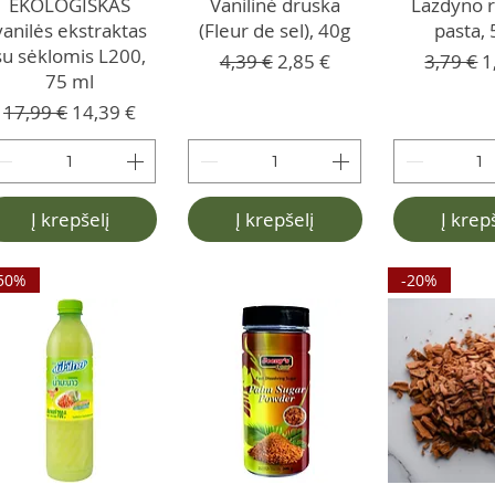
EKOLOGIŠKAS
Vanilinė druska
Lazdyno r
vanilės ekstraktas
(Fleur de sel), 40g
pasta, 
su sėklomis L200,
Įprastinė kaina
Pardavimo kaina
Įprastin
P
4,39 €
2,85 €
3,79 €
1
75 ml
Įprastinė kaina
Pardavimo kaina
17,99 €
14,39 €
Į krepšelį
Į krepšelį
Į krep
50%
-20%