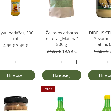
lyvų padažas, 300
Žaliosios arbatos
DIDELIS ST
ml
milteliai „Matcha“,
Sezamų 
500 g
Tahini, 
Įprastinė kaina
Pardavimo kaina
4,99 €
3,49 €
Įprastinė kaina
Pardavimo kaina
Įprastinė
24,99 €
19,99 €
12,05 €
Į krepšelį
Į krepšelį
Į krep
-50%