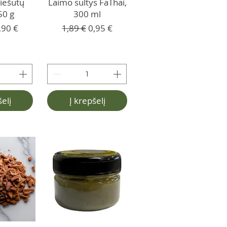
iešutų
Laimo sultys FaThai,
50 g
300 ml
ė kaina
ardavimo kaina
Įprastinė kaina
Pardavimo kaina
,90 €
1,89 €
0,95 €
šelį
Į krepšelį