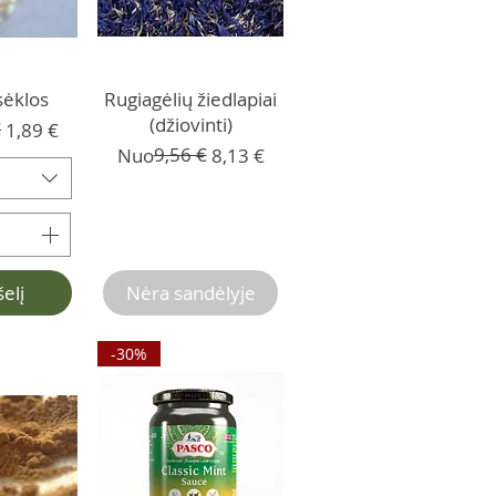
ėklos
Rugiagėlių žiedlapiai
(džiovinti)
kaina
 kaina
€
1,89 €
Įprastinė kaina
Pardavimo kaina
9,56 €
Nuo
8,13 €
šelį
Nėra sandėlyje
-30%