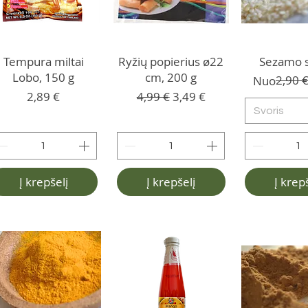
Tempura miltai
Ryžių popierius ø22
Sezamo s
Lobo, 150 g
cm, 200 g
Įprastinė 
Pardavimo
2,90 
Nuo
Kaina
Įprastinė kaina
Pardavimo kaina
2,89 €
4,99 €
3,49 €
Svoris
Į krepšelį
Į krepšelį
Į krep