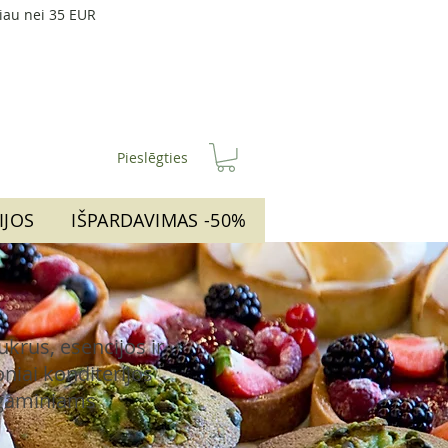
iau nei 35 EUR
Pieslēgties
IJOS
IŠPARDAVIMAS -50%
cukrus, esencijos ir
niai konditerijos
gaminiams