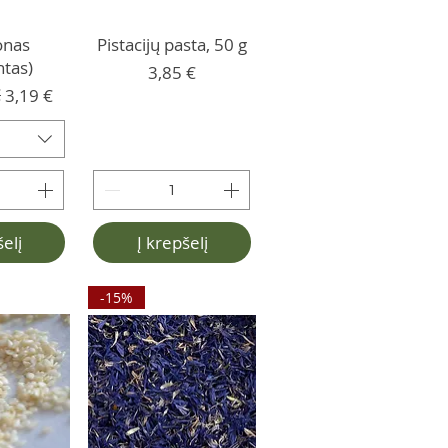
onas
Pistacijų pasta, 50 g
ntas)
Kaina
3,85 €
kaina
 kaina
€
3,19 €
šelį
Į krepšelį
-15%