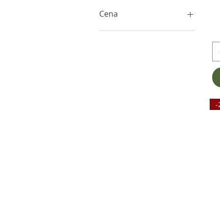
Cena
0 €
20 €
-