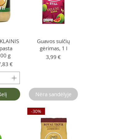
IKLAINIS
Guavos sulčių
pasta
gėrimas, 1 l
600 g
Kaina
3,99 €
 kaina
Pardavimo kaina
7,83 €
šelį
Nėra sandėlyje
-30%