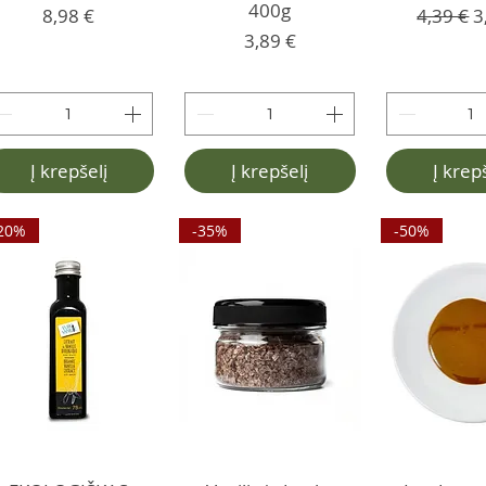
400g
Kaina
Įprastin
P
8,98 €
4,39 €
3
Kaina
3,89 €
Į krepšelį
Į krepšelį
Į krep
20%
-35%
-50%