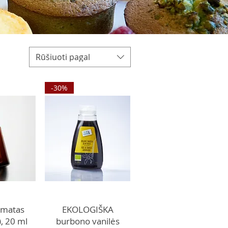
Rūšiuoti pagal
-30%
omatas
EKOLOGIŠKA
), 20 ml
burbono vanilės