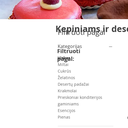
Kepiniams ir de
Filtruoti pagal
Kategorijas
Filtruoti
pagal:
Viskas
Miltai
Cukrūs
Želatinos
Desertų padažai
Krakmolai
Prieskoniai konditerijos
gaminiams
Esencijos
Pienas