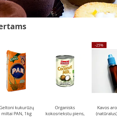
sertams
-25%
Geltoni kukurūzų
Organisks
Kavos ar
miltai PAN, 1kg
kokosriekstu piens,
(natūralus