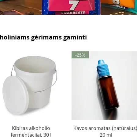
oholiniams gėrimams gaminti
-25%
Kibiras alkoholio
Kavos aromatas (natūralus)
fermentacijai, 30 l
20 ml