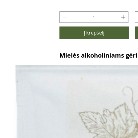
Į krepšelį
Mielės alkoholiniams gė