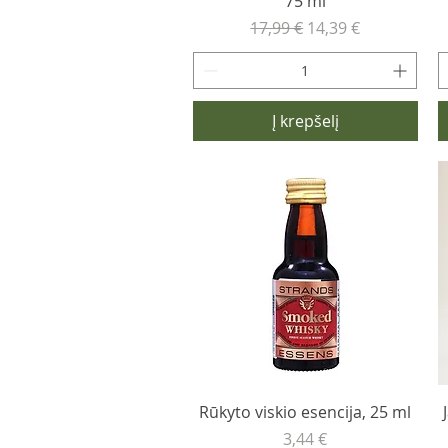
75 ml
Įprastinė kaina
Pardavimo kaina
17,99 €
14,39 €
Į krepšelį
Rūkyto viskio esencija, 25 ml
Kaina
3,44 €