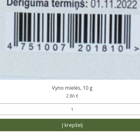
Vyno mielės, 10 g
Kaina
2,86 €
Į krepšelį