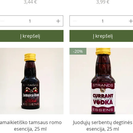
Kaina
Kaina
3,44 €
3,99 €
Į krepšelį
Į krepšelį
-20%
Jamaikietiško tamsaus romo
Juodųjų serbentų degtinės
esencija, 25 ml
esencija, 25 ml