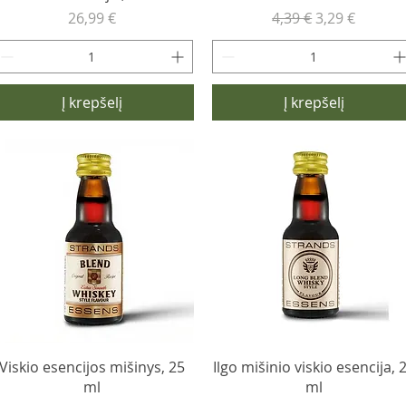
Kaina
Įprastinė kaina
Pardavimo k
26,99 €
4,39 €
3,29 €
Į krepšelį
Į krepšelį
Viskio esencijos mišinys, 25
Ilgo mišinio viskio esencija, 
ml
ml