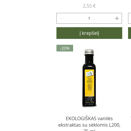
Kaina
2,55 €
Į krepšelį
-20%
EKOLOGIŠKAS vanilės
ekstraktas su sėklomis L200,