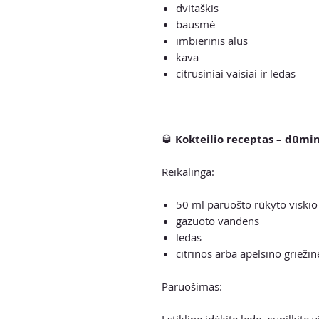
dvitaškis
bausmė
imbierinis alus
kava
citrusiniai vaisiai ir ledas
🥃
Kokteilio receptas – dūmin
Reikalinga:
50 ml paruošto rūkyto viski
gazuoto vandens
ledas
citrinos arba apelsino griežin
Paruošimas:
Į stiklinę įdėkite ledo, supilkite