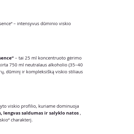
ence“ – intensyvus dūminio viskio
sence“
– tai 25 ml koncentruoto gėrimo
skirta 750 ml neutralaus alkoholio (35–40
rų, dūminį ir kompleksišką viskio stiliaus
ūkyto viskio profilio, kuriame dominuoja
, lengvas saldumas ir salyklo natos
,
skio“ charakterį.