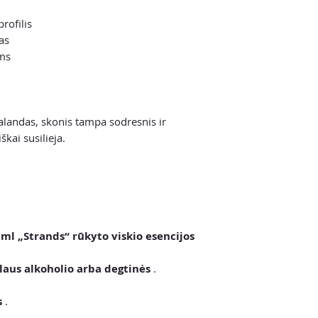
rofilis
as
ams
i
alandas, skonis tampa sodresnis ir
kai susilieja.
 ml „Strands“ rūkyto viskio esencijos
aus alkoholio arba degtinės
.
s
.