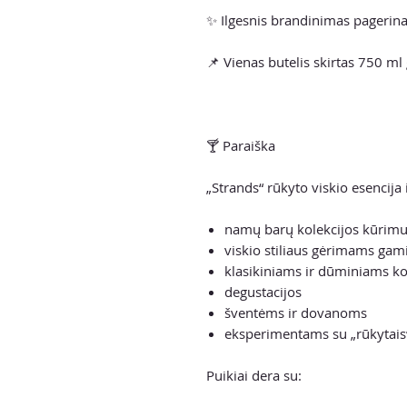
✨ Ilgesnis brandinimas pagerina
📌 Vienas butelis skirtas 750 m
🍸 Paraiška
„Strands“ rūkyto viskio esencija i
namų barų kolekcijos kūrimu
viskio stiliaus gėrimams gami
klasikiniams ir dūminiams ko
degustacijos
šventėms ir dovanoms
eksperimentams su „rūkytais“
Puikiai dera su: