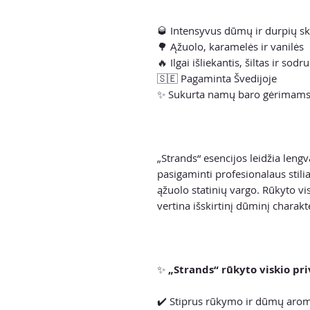
🥃 Intensyvus dūmų ir durpių s
🌳 Ąžuolo, karamelės ir vanilės
🔥 Ilgai išliekantis, šiltas ir sod
🇸🇪 Pagaminta Švedijoje
✨ Sukurta namų baro gėrimams
„Strands“ esencijos leidžia lengv
pasigaminti profesionalaus stili
ąžuolo statinių vargo. Rūkyto vis
vertina išskirtinį dūminį charakte
✨
„Strands“ rūkyto viskio pr
✔️ Stiprus rūkymo ir dūmų aro