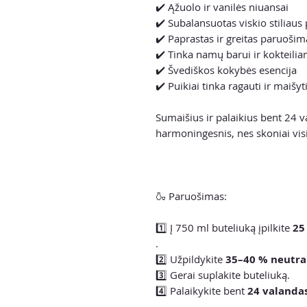
✔️ Ąžuolo ir vanilės niuansai
✔️ Subalansuotas viskio stiliaus p
✔️ Paprastas ir greitas paruošim
✔️ Tinka namų barui ir kokteili
✔️ Švediškos kokybės esencija
✔️ Puikiai tinka ragauti ir maišyt
Sumaišius ir palaikius bent 24 v
harmoningesnis, nes skoniai visiš
🍶 Paruošimas:
1️⃣ Į 750 ml buteliuką įpilkite
25
.
2️⃣ Užpildykite
35–40 % neutral
3️⃣ Gerai suplakite buteliuką.
4️⃣ Palaikykite bent
24 valanda