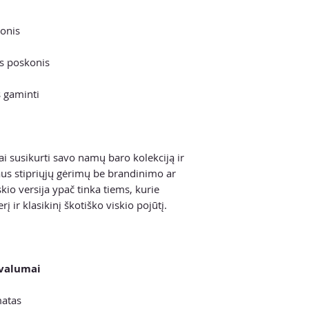
konis
rus poskonis
 gaminti
ai susikurti savo namų baro kolekciją ir
aus stipriųjų gėrimų be brandinimo ar
kio versija ypač tinka tiems, kurie
rį ir klasikinį škotiško viskio pojūtį.
ivalumai
matas