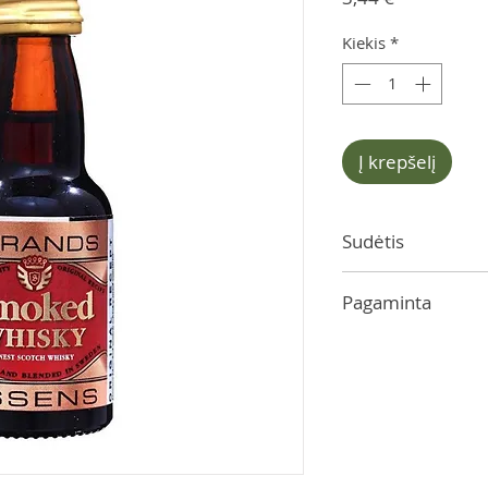
Kiekis
*
Į krepšelį
Sudėtis
kvapiosios medžiago
Pagaminta
Švedijoje