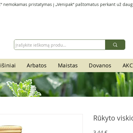
“ nemokamas pristatymas į „Venipak“ paštomatus perkant už daug
išiniai
Arbatos
Maistas
Dovanos
AKC
Rūkyto viski
Price
3,44 €