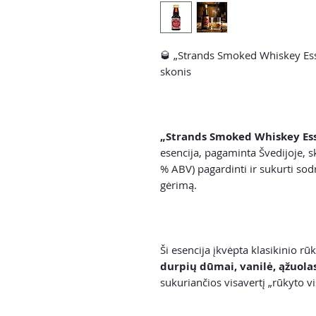
🥃 „Strands Smoked Whiskey Ess
skonis
„Strands Smoked Whiskey Es
esencija, pagaminta Švedijoje, 
% ABV) pagardinti ir sukurti sod
gėrimą.
Ši esencija įkvėpta klasikinio r
durpių dūmai, vanilė, ąžuolas
sukuriančios visavertį „rūkyto vi