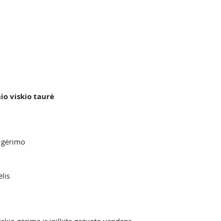
io viskio taurė
o gėrimo
ėlis
 viskio gėrimą ir įpilkite gazuoto vandens.