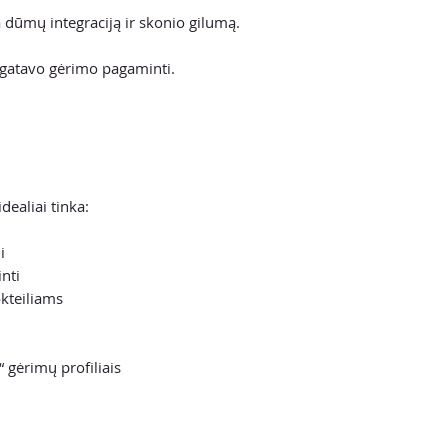
 dūmų integraciją ir skonio gilumą.
l gatavo gėrimo pagaminti.
dealiai tinka:
i
nti
kteiliams
 gėrimų profiliais