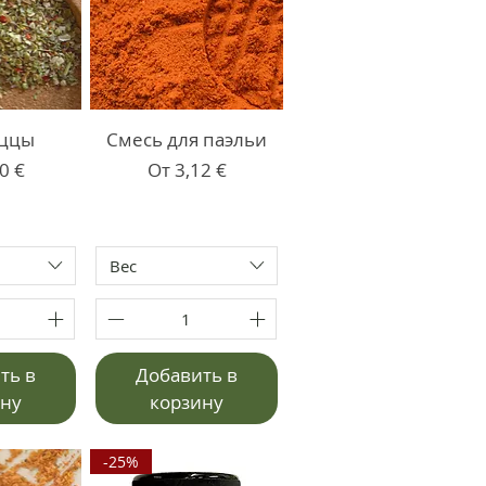
иццы
Смесь для паэльи
со скидкой
Цена со скидкой
0 €
От
3,12 €
Вес
ть в
Добавить в
ину
корзину
-25%