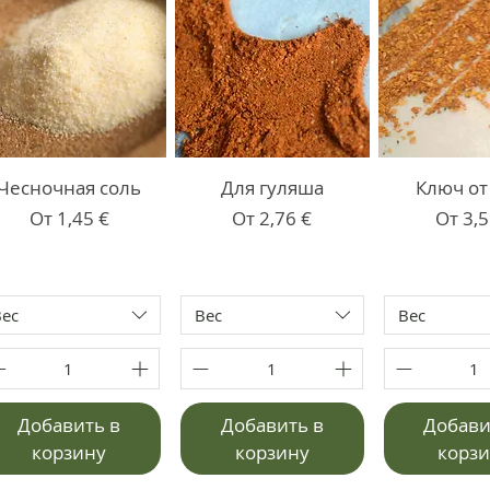
Чесночная соль
Для гуляша
Ключ от
Цена со скидкой
Цена со скидкой
Цена 
От
1,45 €
От
2,76 €
От
3,5
Вес
Вес
Вес
Добавить в
Добавить в
Добави
корзину
корзину
корз