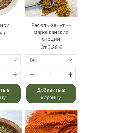
Пири
Рас-эль-Ханут —
марокканские
со скидкой
9 €
специи
Цена со скидкой
От
3,28 €
Вес
ть в
Добавить в
ину
корзину