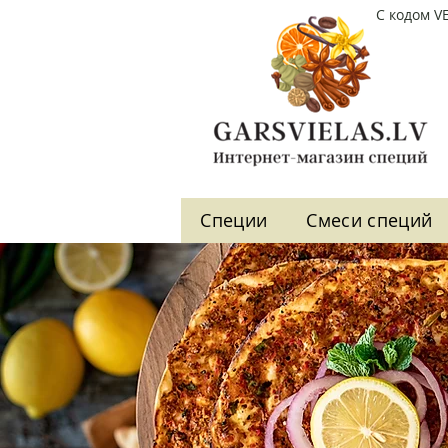
С кодом V
Cпеции
Cмеси специй