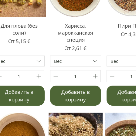
Для плова (без
Харисса,
Пири 
соли)
марокканская
Цена 
От
4,3
специя
Цена со скидкой
От
5,15 €
Цена со скидкой
От
2,61 €
Вес
Вес
Вес
Добавить в
Добавить в
Добави
корзину
корзину
корз