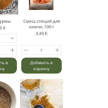
турмы
Смесь специй для
кимчи, 100 г
со скидкой
5 €
Цена
3,49 €
ть в
Добавить в
ину
корзину