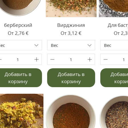
берберский
Вирджиния
Для бас
Цена со скидкой
Цена со скидкой
Цена 
От
2,76 €
От
3,12 €
От
2,3
Вес
Вес
Вес
Добавить в
Добавить в
Добави
корзину
корзину
корз