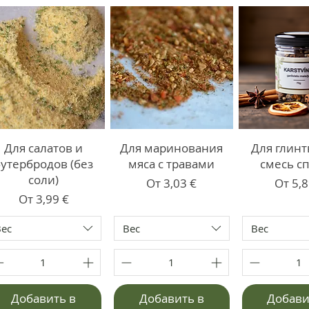
Для салатов и
Для маринования
Для глинт
бутербродов (без
мяса с травами
смесь с
соли)
Цена со скидкой
Цена 
От
3,03 €
От
5,8
Цена со скидкой
От
3,99 €
Вес
Вес
Вес
Добавить в
Добавить в
Добави