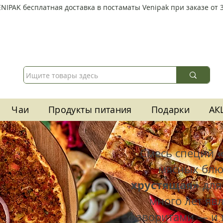
ENIPAK
бесплатная доставка в постаматы Venipak при заказе от 3
Чаи
Продукты питания
Подарки
АК
Смесь специй
мясных бл
хрустящая»
для
много лет яв
фаворитами — и 