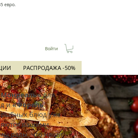
5 евро.
Войти
ЦИИ
РАСПРОДАЖА -50%
«Монреаль»
для
«Форель
юд и
 рыбных блюд уже
ляются вашими
мы рады, что наши