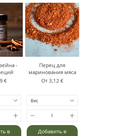
вейна -
Перец для
пеций
маринования мяса
со скидкой
Цена со скидкой
9 €
От
3,12 €
Вес
ть в
Добавить в