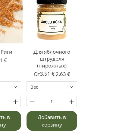
 Риги
Для яблочного
штруделя
со скидкой
1 €
(пирожных)
Обычная цена
Цена со скидкой
3,51 €
От
2,63 €
Вес
ть в
Добавить в
ину
корзину