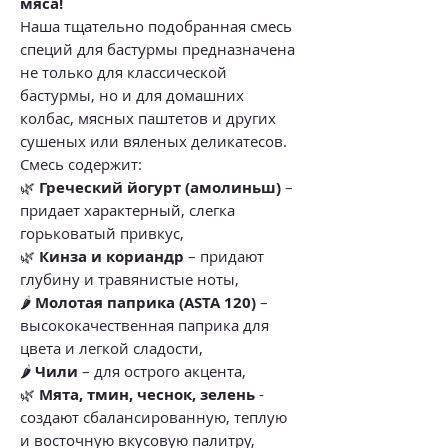
мяса!
Наша тщательно подобранная смесь
специй для бастурмы предназначена
не только для классической
бастурмы, но и для домашних
колбас, мясных паштетов и других
сушеных или вяленых деликатесов.
Смесь содержит:
🌿
Греческий йогурт (амолиньш)
–
придает характерный, слегка
горьковатый привкус,
🌿
Кинза и кориандр
– придают
глубину и травянистые ноты,
🌶️
Молотая паприка (ASTA 120)
–
высококачественная паприка для
цвета и легкой сладости,
🌶️
Чили
– для острого акцента,
🌿
Мята, тмин, чеснок, зелень
-
создают сбалансированную, теплую
и восточную вкусовую палитру,