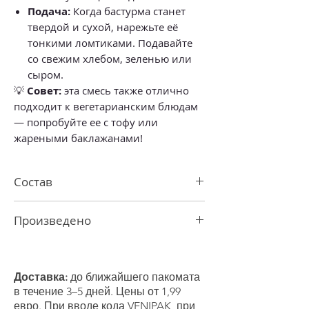
Подача:
Когда бастурма станет
твердой и сухой, нарежьте её
тонкими ломтиками. Подавайте
со свежим хлебом, зеленью или
сыром.
💡
Совет:
эта смесь также отлично
подходит к вегетарианским блюдам
— попробуйте ее с тофу или
жареными баклажанами!
Состав
соль, паприка ASTA 120, чеснок, чили,
Произведено
пажитник, тмин, кинза, майоран,
лавровый лист, кориандр, укроп,
В Латвии
листья сельдерея
, петрушка, базилик,
мята
Доставка:
до ближайшего пакомата
Продукт может содержать
следы
в течение 3–5 дней. Цены от 1,99
кунжута, горчицы и сельдерея.
евро. При вводе кода VENIPAK, при