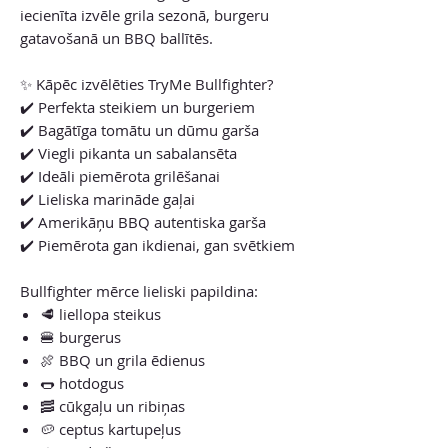
iecienīta izvēle grila sezonā, burgeru
gatavošanā un BBQ ballītēs.
✨ Kāpēc izvēlēties TryMe Bullfighter?
✔️ Perfekta steikiem un burgeriem
✔️ Bagātīga tomātu un dūmu garša
✔️ Viegli pikanta un sabalansēta
✔️ Ideāli piemērota grilēšanai
✔️ Lieliska marināde gaļai
✔️ Amerikāņu BBQ autentiska garša
✔️ Piemērota gan ikdienai, gan svētkiem
Bullfighter mērce lieliski papildina:
🥩 liellopa steikus
🍔 burgerus
🍖 BBQ un grila ēdienus
🌭 hotdogus
🥓 cūkgaļu un ribiņas
🥔 ceptus kartupeļus