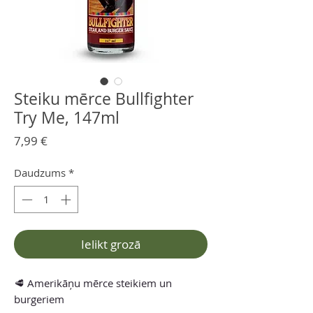
Steiku mērce Bullfighter
Try Me, 147ml
Cena
7,99 €
Daudzums
*
Ielikt grozā
🥩 Amerikāņu mērce steikiem un
burgeriem