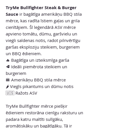
TryMe Bullfighter Steak & Burger
Sauce
ir bagātīga amerikāņu BBQ stila
mērce, kas radīta īstiem gaļas un grila
cienītājiem. Šī leģendārā ASV mērce
apvieno tomātu, dūmu, garšvielu un
viegli saldenas notis, radot pilnvērtīgu
garšas eksploziju steikiem, burgeriem
un BBQ ēdieniem.
🔥 Bagātīga un izteiksmīga garša
🥩 Ideāli piemērota steikiem un
burgeriem
🍔 Amerikāņu BBQ stila mērce
🌶️ Viegls pikantums un dūmu notis
🇺🇸 Ražots ASV
TryMe Bullfighter mērce piešķir
ēdieniem restorāna cienīgu raksturu un
padara katru maltīti sulīgāku,
aromātiskāku un bagātīgāku. Tā ir