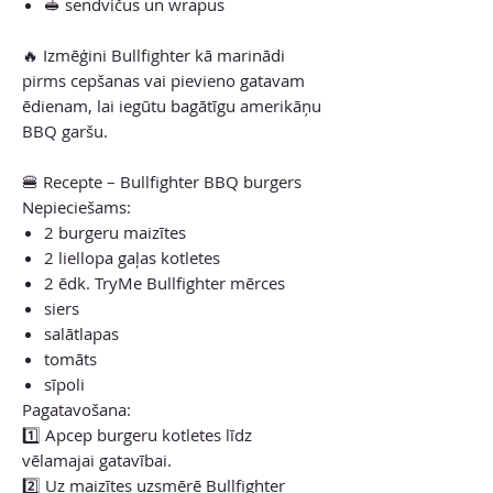
🥪 sendvičus un wrapus
🔥 Izmēģini Bullfighter kā marinādi
pirms cepšanas vai pievieno gatavam
ēdienam, lai iegūtu bagātīgu amerikāņu
BBQ garšu.
🍔 Recepte – Bullfighter BBQ burgers
Nepieciešams:
2 burgeru maizītes
2 liellopa gaļas kotletes
2 ēdk. TryMe Bullfighter mērces
siers
salātlapas
tomāts
sīpoli
Pagatavošana:
1️⃣ Apcep burgeru kotletes līdz
vēlamajai gatavībai.
2️⃣ Uz maizītes uzsmērē Bullfighter