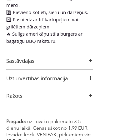
mērci.
3️⃣ Pievieno kotleti, sieru un dārzeņus.
4️⃣ Pasniedz ar frī kartupeļiem vai
grilētiem dārzeņiem.
🔥 Sulīgs amerikāņu stila burgers ar
bagātīgu BBQ raksturu.
Sastāvdaļas
ūdens, destilēts etiķis, kukurūzas sīrups,
Uzturvērtības informācija
tomātu koncentrāts, glikozes-fruktozes
kukurūzas sīrups, cukurs, sarkanie
Enerģētiskā vērtība 585 kJ/ 139 kcal
kajennas pipari, karameļkrāsviela, sāls,
Ražots
Tauki 1,2 g
hidrolizēts sojas proteīns
, augu sveķi,
-no kuriem piesātinātie 0,2 g
dabīgie aromatizētāji (tostarp
anšovu
ASV
Ogļhidrāti 28 g
aromāts
),
sinepju milti,
tamarinds,
-no tiem cukuri 22 g
melase, garšvielas, sīpolu pulveris,
Piegāde:
uz Tuvāko pakomātu 3-5
Olbaltumvielas 2,3 g
nātrija benzoāts (svaiguma
dienu laikā. Cenas sākot no 1.99 EUR.
Šķiedrvielas 3,1 g
saglabāšanai).
Ievadot kodu VENIPAK, pirkumiem virs
Sāls 7,3 g