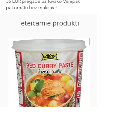
35 EUR piegāde uz tuvāko Venipak
pakomātu bez maksas !
Ieteicamie produkti
-30%
Sarkanā karija pasta Lobo, 400g