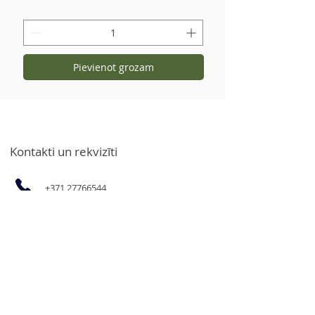
Pievienot grozam
Kontakti un rekvizīti
+371 27766544
info@garsvielas.lv
Ābeļu iela 4, Salaspils, LV-2169
Pr.-P. 9:00-17:00
S.,Sv. un svētkos atpūšamies
Iespēja iegādāties produktus
juridiskajām personām un preces