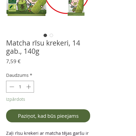
Matcha rīsu krekeri, 14
gab., 140g
Cena
7,59 €
Daudzums
*
Izpārdots
Paziņot, kad būs pieejams
Zaļi rīsu krekeri ar matcha tējas garšu ir