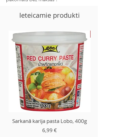
Sāls 0.28g
Ieteicamie produkti
-30%
Sarkanā karija pasta Lobo, 400g
Cena
6,99 €