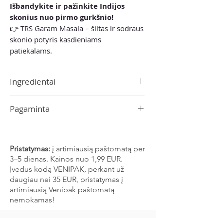
Išbandykite ir pažinkite Indijos
skonius nuo pirmo gurkšnio!
👉 TRS Garam Masala – šiltas ir sodraus
skonio potyris kasdieniams
patiekalams.
Ingredientai
kalendra, kmynai, cinamonas, imbieras,
Pagaminta
juodieji pipirai, pankolis, gvazdikėliai,
anyžius, muskato riešutas, žaliasis
Indijoje
kardamonas
Pristatymas:
į artimiausią paštomatą per
3–5 dienas. Kainos nuo 1,99 EUR.
Įvedus kodą VENIPAK, perkant už
daugiau nei 35 EUR, pristatymas į
artimiausią Venipak paštomatą
nemokamas!