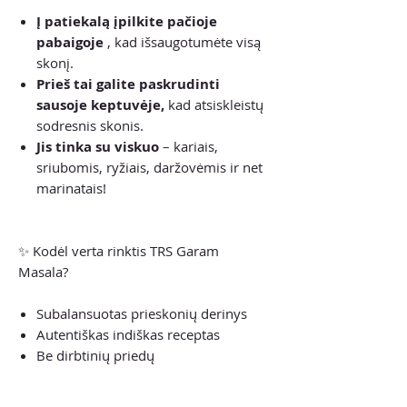
Į patiekalą įpilkite pačioje
pabaigoje
, kad išsaugotumėte visą
skonį.
Prieš tai galite paskrudinti
sausoje keptuvėje,
kad atsiskleistų
sodresnis skonis.
Jis tinka su viskuo
– kariais,
sriubomis, ryžiais, daržovėmis ir net
marinatais!
✨ Kodėl verta rinktis TRS Garam
Masala?
Subalansuotas prieskonių derinys
Autentiškas indiškas receptas
Be dirbtinių priedų