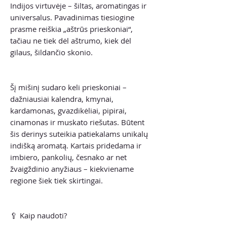
Indijos virtuvėje – šiltas, aromatingas ir
universalus. Pavadinimas tiesiogine
prasme reiškia „aštrūs prieskoniai“,
tačiau ne tiek dėl aštrumo, kiek dėl
gilaus, šildančio skonio.
Šį mišinį sudaro keli prieskoniai –
dažniausiai kalendra, kmynai,
kardamonas, gvazdikėliai, pipirai,
cinamonas ir muskato riešutas. Būtent
šis derinys suteikia patiekalams unikalų
indišką aromatą. Kartais pridedama ir
imbiero, pankolių, česnako ar net
žvaigždinio anyžiaus – kiekviename
regione šiek tiek skirtingai.
🥄 Kaip naudoti?