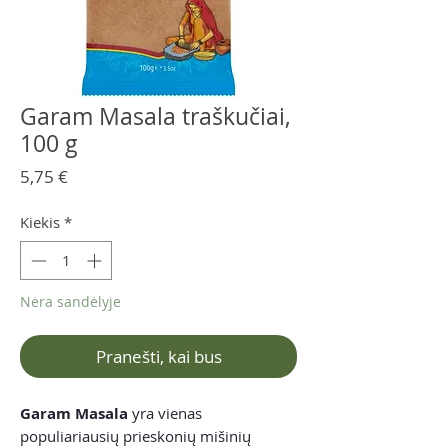
Garam Masala traškučiai,
100 g
Price
5,75 €
Kiekis
*
Nėra sandėlyje
Pranešti, kai bus
Garam Masala
yra vienas
populiariausių prieskonių mišinių