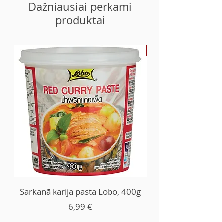
Dažniausiai perkami
produktai
-30%
Sarkanā karija pasta Lobo, 400g
Kaina
6,99 €