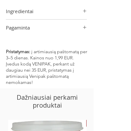
Ingredientai
Svogūnai, petražolės, česnakas 21%,
Pagaminta
grūsti juodieji pipirai, druska
Produkte gali būti salierų, sezamo ir
Latvijoje
garstyčių pėdsakų.
Pristatymas:
į artimiausią paštomatą per
3–5 dienas. Kainos nuo 1,99 EUR.
Įvedus kodą VENIPAK, perkant už
daugiau nei 35 EUR, pristatymas į
artimiausią Venipak paštomatą
nemokamas!
Dažniausiai perkami
produktai
-30%