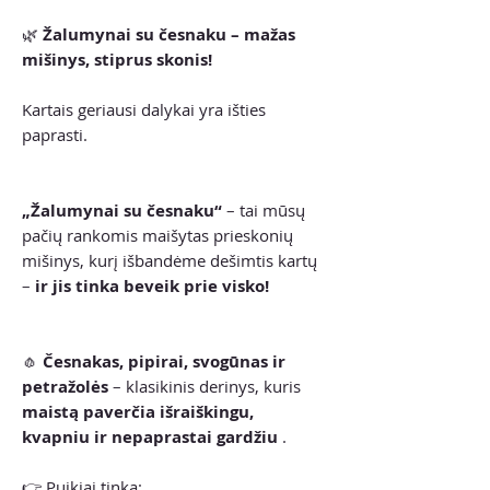
🌿
Žalumynai su česnaku – mažas
mišinys, stiprus skonis!
Kartais geriausi dalykai yra išties
paprasti.
„Žalumynai su česnaku“
– tai mūsų
pačių rankomis maišytas prieskonių
mišinys, kurį išbandėme dešimtis kartų
–
ir jis tinka beveik prie visko!
🧄
Česnakas, pipirai, svogūnas ir
petražolės
– klasikinis derinys, kuris
maistą paverčia išraiškingu,
kvapniu ir nepaprastai gardžiu
.
👉 Puikiai tinka: