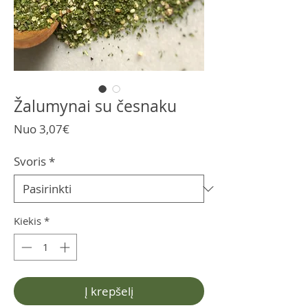
Žalumynai su česnaku
Pardavimo
Nuo
3,07€
kaina
Svoris
*
Kiekis
*
Į krepšelį