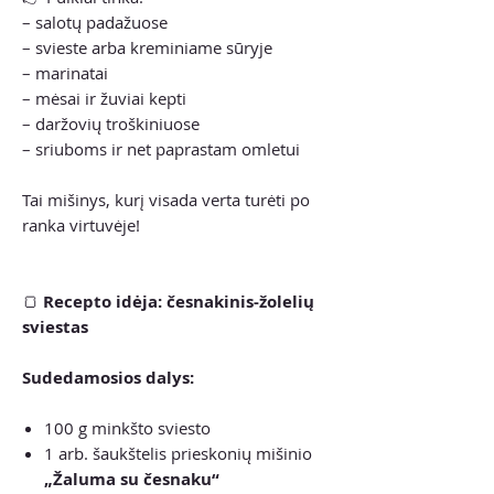
– salotų padažuose
– svieste arba kreminiame sūryje
– marinatai
– mėsai ir žuviai kepti
– daržovių troškiniuose
– sriuboms ir net paprastam omletui
Tai mišinys, kurį visada verta turėti po
ranka virtuvėje!
🍞
Recepto idėja: česnakinis-žolelių
sviestas
Sudedamosios dalys:
100 g minkšto sviesto
1 arb. šaukštelis prieskonių mišinio
„Žaluma su česnaku“