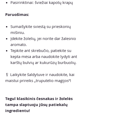
Pasirinktinai: šviežiai kapotų krapų
Paruošimas:
Sumaišykite sviestą su prieskonių
mišiniu.
Įdėkite žolelių, jei norite dar žalesnio
aromato.
Tepkite ant skrebučio, patiekite su
kepta mėsa arba naudokite lydyti ant
karštų bulvių ar kukurūzų burbuolių.
🥄 Laikykite šaldytuve ir naudokite, kai
maistui prireiks „truputėlio magijos“!
Tegul klasikinis česnakas ir žolelės
tampa slaptuoju jūsų patiekalų
ingredientu!