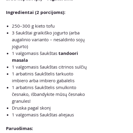
Ingredientai (2 porcijoms):
250–300 g kieto tofu
3 šaukštai graikiško jogurto (arba
augalinio varianto – nesaldinto sojų
jogurto)
1 valgomasis šaukštas
tandoori
masala
1 valgomasis šaukštas citrinos sulčių
1 arbatinis šaukštelis tarkuoto
imbiero arba imbiero gabalėlis
1 arbatinis šaukštelis smulkinto
česnako, išbandykite mūsų česnako
granules!
Druska pagal skonį
1 valgomasis šaukštas aliejaus
Paruošimas: