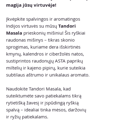
magija jūsų virtuvėje!
Įkvėpkite spalvingos ir aromatingos
Indijos virtuvės su mūsų
Tandori
Masala
prieskonių mišiniu! Šis ryškiai
raudonas mišinys – tikras skonio
sprogimas, kuriame dera išskirtinės
kmynų, kalendros ir ciberžolės natos,
sustiprintos raudonųjų ASTA paprikų
miltelių ir kajeno pipirų, kurie suteikia
subtilaus aštrumo ir unikalaus aromato.
Naudokite Tandori Masala, kad
suteiktumėte savo patiekalams tikrą
rytietišką žavesį ir įspūdingą ryškią
spalvą – idealiai tinka mėsos, daržovių
ir ryžių patiekalams.