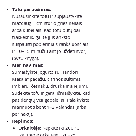
Tofu paruošimas:
Nusausinkite tofu ir supjaustykite
maždaug 1 cm storio griežinėliais
arba kubeliais. Kad tofu būtų dar
traškesnis, galite jį iš anksto
suspausti popieriniais rankšluosčiais
ir 10–15 minučių ant jo uždėti svorį
(pvz., knygą).
Marinavimas:
Sumaišykite jogurtą su „Tandori
Masala“ padažu, citrinos sultimis,
imbieru, česnaku, druska ir aliejumi.
Sudėkite tofu ir gerai išmaišykite, kad
pasidengtų visi gabalėliai. Palaikykite
marinuotis bent 1–2 valandas (arba
per naktį).
Kepimas:
Orkaitėje:
Kepkite iki 200 °C
įkaitintoje orkaitėje ~20–25