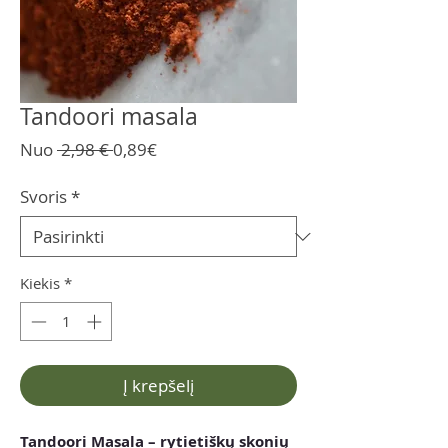
Tandoori masala
Įprastinė
Pardavimo
Nuo
 2,98 € 
0,89€
kaina
kaina
Svoris
*
Kiekis
*
Į krepšelį
Tandoori Masala – rytietiškų skonių