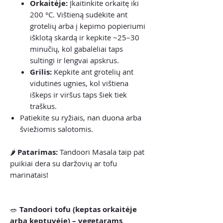
Orkaitėje:
Įkaitinkite orkaitę iki
200 °C. Vištieną sudėkite ant
grotelių arba į kepimo popieriumi
išklotą skardą ir kepkite ~25–30
minučių, kol gabalėliai taps
sultingi ir lengvai apskrus.
Grilis:
Kepkite ant grotelių ant
vidutinės ugnies, kol vištiena
iškeps ir viršus taps šiek tiek
traškus.
Patiekite su ryžiais, nan duona arba
šviežiomis salotomis.
🌶
Patarimas:
Tandoori Masala taip pat
puikiai dera su daržovių ar tofu
marinatais!
🥗
Tandoori tofu (keptas orkaitėje
arba keptuvėje) – vegetarams