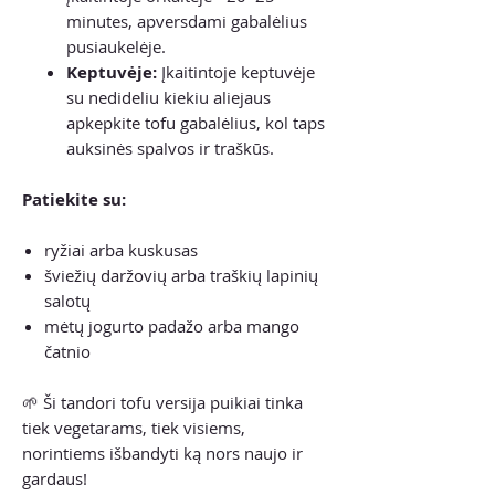
minutes, apversdami gabalėlius
pusiaukelėje.
Keptuvėje:
Įkaitintoje keptuvėje
su nedideliu kiekiu aliejaus
apkepkite tofu gabalėlius, kol taps
auksinės spalvos ir traškūs.
Patiekite su:
ryžiai arba kuskusas
šviežių daržovių arba traškių lapinių
salotų
mėtų jogurto padažo arba mango
čatnio
🌱 Ši tandori tofu versija puikiai tinka
tiek vegetarams, tiek visiems,
norintiems išbandyti ką nors naujo ir
gardaus!