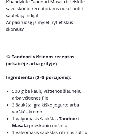
Išbandykite Tandoori Masala ir leiskite
savo skonio receptoriams nukeliauti į
saulėtąją Indiją!
Ar pasiruošę įsimylėti rytietiškus
skonius?
🥘
Tandoori vištienos receptas
(orkaitėje arba grilyje)
Ingredientai (2–3 porcijoms):
500 g be kaulų vištienos šlaunelių
arba vištienos filė
3 šaukštai graikiško jogurto arba
varškės kremo
1 valgomasis šaukštas
Tandoori
Masala
prieskonių mišinio
1 valgomasis šaukštas citrinos sulčių