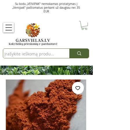
Su kodu „VENIPAK“ nemokamas pristatymas į
„Venipak“ paštomatus perkant už daugiau nei 35
EUR