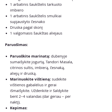
1 arbatinis šaukštelis tarkuoto
imbiero
1 arbatinis šaukštelis smulkiai
supjaustyto česnako
Druska pagal skonį
1 valgomasis šaukštas aliejaus
Paruošimas:
Paruoškite marinatą:
dubenyje
sumaišykite jogurtą, Tandori Masala,
citrinos sultis, imbierą, česnaką,
aliejų ir druską.
Marinuokite vištieną:
sudėkite
vištienos gabalėlius ir gerai
išmaišykite. Uždenkite ir šaldykite
bent 2–4 valandas (dar geriau – per
naktį).
Kepimas: