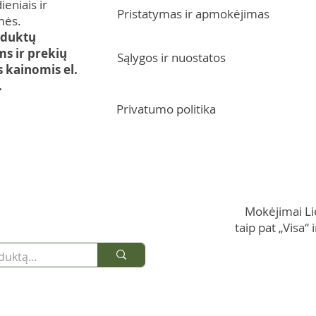
eniais ir
Pristatymas ir apmokėjimas
mės.
oduktų
s ir prekių
Sąlygos ir nuostatos
kainomis el.
.
Privatumo politika
Mokėjimai Li
taip pat „Visa