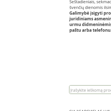
Šeštadieniais, sekmadi
švenčių dienomis ilsi
Galimybė įsigyti pr
juridiniams asmenim
urmu didmeninėmis 
paštu arba telefonu