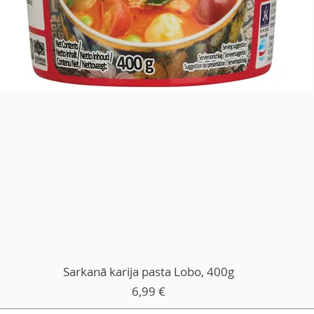
Sarkanā karija pasta Lobo, 400g
Kaina
6,99 €