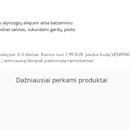
u alyvuogių aliejumi arba balzaminiu
viežias salotas, sukurdami gardų, pesto
matą per 3–5 dienas. Kainos nuo 1,99 EUR. Įvedus kodą VENIPAK
s į artimiausią Venipak paštomatą nemokamas!
Dažniausiai perkami produktai