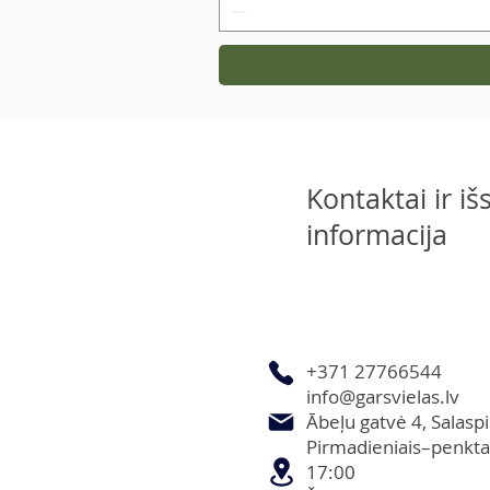
Kontaktai ir i
informacija
+371 27766544
info@garsvielas.lv
Ābeļu gatvė 4, Salaspi
Pirmadieniais–penkta
17:00