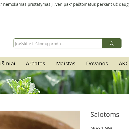
“ nemokamas pristatymas į „Venipak“ paštomatus perkant už daug
išiniai
Arbatos
Maistas
Dovanos
AKC
Salotoms
Parda
Nuo
1,99€