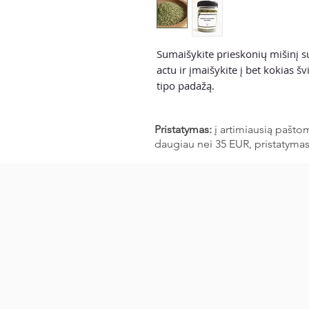
Sumaišykite prieskonių mišinį s
actu ir įmaišykite į bet kokias š
tipo padažą.
Pristatymas:
į artimiausią pašto
daugiau nei 35 EUR, pristatyma