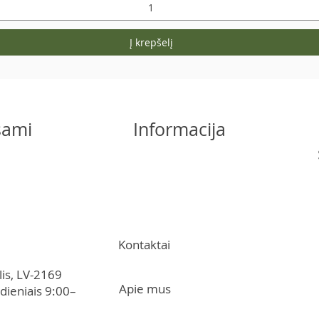
Į krepšelį
šsami
Informacija
Kontaktai
lis, LV-2169
Apie mus
dieniais 9:00–