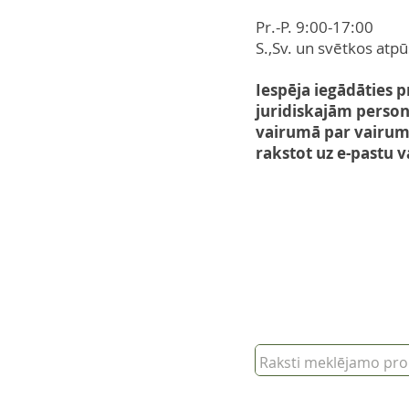
Pr.-P. 9:00-17:00
S.,Sv. un svētkos atp
Iespēja iegādāties 
juridiskajām perso
vairumā par vairu
rakstot uz e-pastu v