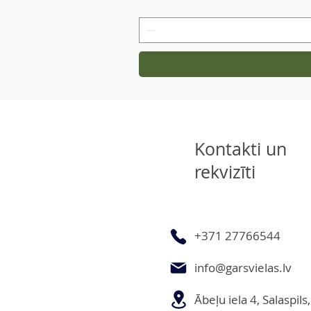
Kontakti un
rekvizīti
+371 27766544
info@garsvielas.lv
Ābeļu iela 4, Salaspil