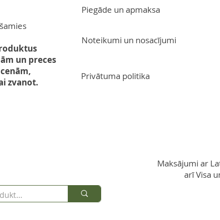
Piegāde un apmaksa
ūšamies
Noteikumi un nosacījumi
produktus
nām un preces
mcenām,
Privātuma politika
ai zvanot.
Maksājumi ar La
arī Visa