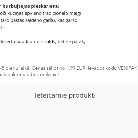
Enerģētiskā vērtība 
E129, E133.
ar burbuļtējas pieskārienu
tauki 1.3g
Var saturēt graudu 
moči kūciņas apvieno tradicionālo maigi
- no tiem piesātināt
piena (t.sk. laktoze
taro pastas saldeno garšu, kas garšo
Ogļhidrāti 73g
- no tiem cukuri 48g
s!
Olbaltumvielas 1.7g
Sāls 0,58g
 desertu baudījumu – salds, bet ne pārāk,
5 dienu laikā. Cenas sākot no 1.99 EUR. Ievadot kodu VENIPAK,
pak pakomātu bez maksas !
Ieteicamie produkti