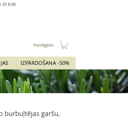
s 35 EUR
Pieslēgties
IJAS
IZPĀRDOŠANA -50%
o burbuļtējas garšu,