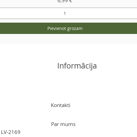
6,99 €
Pievienot grozam
Informācija
Kontakti
Par mums
s, LV-2169