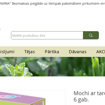
ENIPAK" Bezmaksas piegāde uz Venipak pakomātiem pirkumiem vir
isījumi
Tējas
Pārtika
Dāvanas
AKC
Mochi ar tar
6 gab.