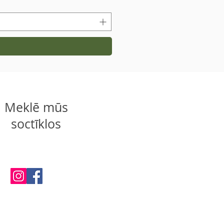
Meklē mūs
soctīklos