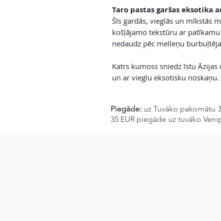
Taro pastas garšas eksotika 
Šīs gardās, vieglās un mīkstās 
košļājamo tekstūru ar patīkamu 
nedaudz pēc melleņu burbuļtēja
Katrs kumoss sniedz īstu Āzijas
un ar vieglu eksotisku noskaņu.
Piegāde:
uz Tuvāko pakomātu 3-
35 EUR piegāde uz tuvāko Veni