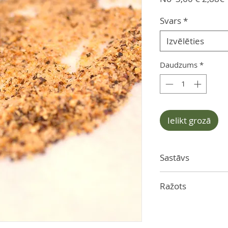
cena
Svars
*
Izvēlēties
Daudzums
*
Ielikt grozā
Sastāvs
Sāls, drupināti melni
Ražots
citronskābe, kukurū
Latvijā