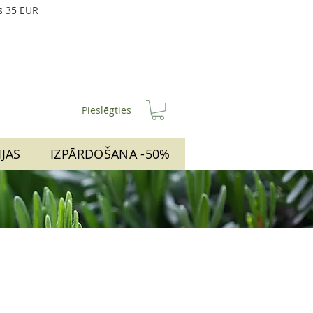
s 35 EUR
Pieslēgties
IJAS
IZPĀRDOŠANA -50%
ā
Izpārdošanas