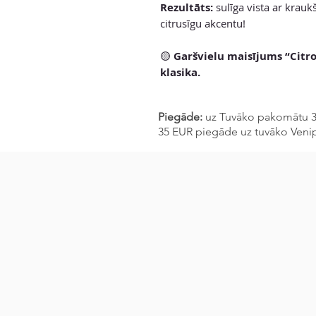
Rezultāts:
sulīga vista ar krauk
citrusīgu akcentu!
🟡
Garšvielu maisījums “Citr
klasika.
Piegāde:
uz Tuvāko pakomātu 3-
35 EUR piegāde uz tuvāko Veni