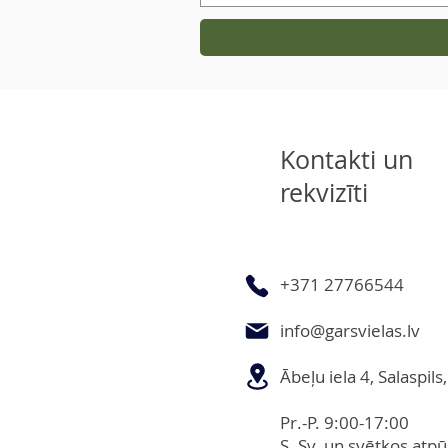
Kontakti un
rekvizīti
+371 27766544
info@garsvielas.lv
Ābeļu iela 4, Salaspil
Pr.-P. 9:00-17:00
S.,Sv. un svētkos atp