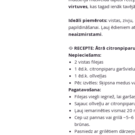
virtuves
, kas tagad ienāk tavējā
Ideāli piemērots:
vistas, zivju
papildināšanai. Ļauj ēdieniem a
neaizmirstami
.
🥘
RECEPTE:
Ātrā citronpiparu 
Nepieciešams:
2 vistas filejas
1 ēd.k. citronpiparu garšviel
1 ēd.k. olīveļļas
Pēc izvēles: šķipsna medus v
Pagatavošana:
Filejas viegli iegriež, lai garš
Sajauc olīveļļu ar citronpipa
Ļauj iemarinēties vismaz 20 m
Cep uz pannas vai grilā ~5–6 
brūnas.
Pasniedz ar grilētiem dārzeņi