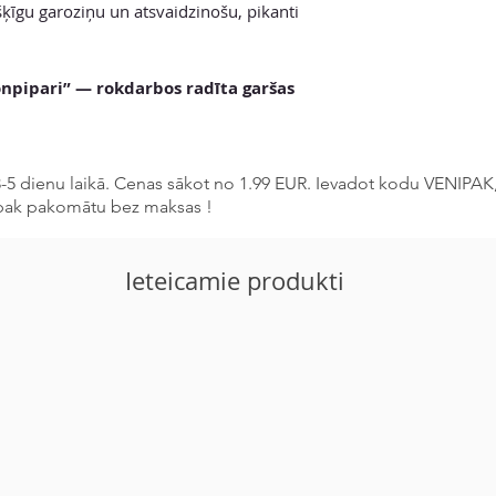
šķīgu garoziņu un atsvaidzinošu, pikanti
onpipari” — rokdarbos radīta garšas
5 dienu laikā. Cenas sākot no 1.99 EUR. Ievadot kodu VENIPAK,
pak pakomātu bez maksas !
Ieteicamie produkti