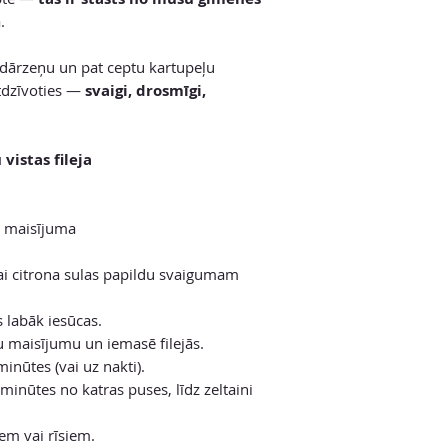
.
, dārzeņu un pat ceptu kartupeļu
tdzīvoties —
svaigi, drosmīgi,
vistas fileja
u maisījuma
ai citrona sulas papildu svaigumam
as labāk iesūcas.
ru maisījumu un iemasē filejās.
inūtes (vai uz nakti).
minūtes no katras puses, līdz zeltaini
em vai rīsiem.