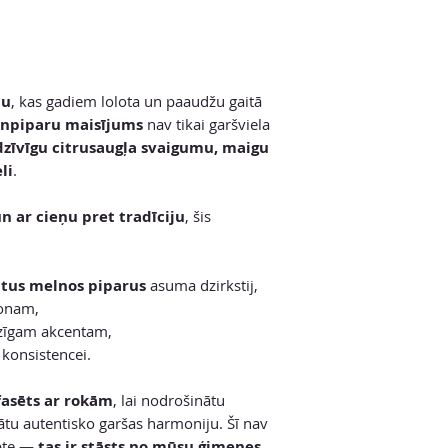
lu
, kas gadiem lolota un paaudžu gaitā
onpiparu maisījums
nav tikai garšviela
dzīvīgu citrusaugļa svaigumu, maigu
li
.
n ar cieņu pret tradīciju
, šis
ātus melnos piparus
asuma dzirkstij,
fonam,
zīgam akcentam,
konsistencei.
fasēts ar rokām
, lai nodrošinātu
ātu autentisko garšas harmoniju. Šī nav
epte —
tas ir stāsts no mūsu ģimenes