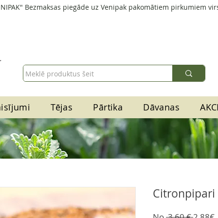
ENIPAK" Bezmaksas piegāde uz Venipak pakomātiem pirkumiem vir
isījumi
Tējas
Pārtika
Dāvanas
AKC
Citronpipari
Parast
No
 3,60 € 
2,88€