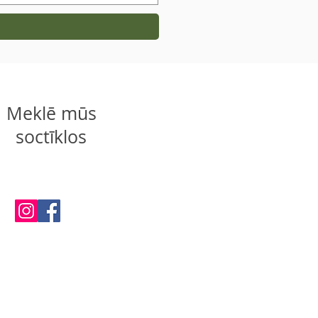
Meklē mūs
soctīklos