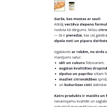
Garša, kas mostas ar sauli
Atklāj
vectēva slepeno formu
nodota kā dārgums. Mūsu
citr
— tā ir
pieredze
, kas ceļ galdā
sīpola noti un piparu dzirkste
Izgatavots
ar rokām, no sirds u
maisījums satur:
sāli un cukuru
līdzsvaram,
augstas kvalitātes drupin
sīpolus un papriku
siltam 
mazliet citronskābes
sprid
un
kukurūzas cieti
dabiskai 
Katrs produkts ir maisīts un 
nevainojamu kvalitāti un saglab
industrijā masveidā tapusi rec