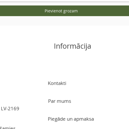
Pievienot grozam
Informācija
Kontakti
Par mums
s, LV-2169
Piegāde un apmaksa
ūšamies