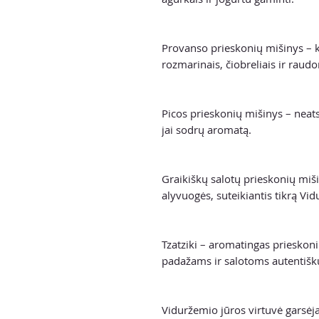
Provanso prieskonių mišinys – 
rozmarinais, čiobreliais ir raudo
Picos prieskonių mišinys – neatsi
jai sodrų aromatą.
Graikiškų salotų prieskonių miši
alyvuogės, suteikiantis tikrą Vi
Tzatziki – aromatingas prieskon
padažams ir salotoms autentišk
Viduržemio jūros virtuvė garsėja 