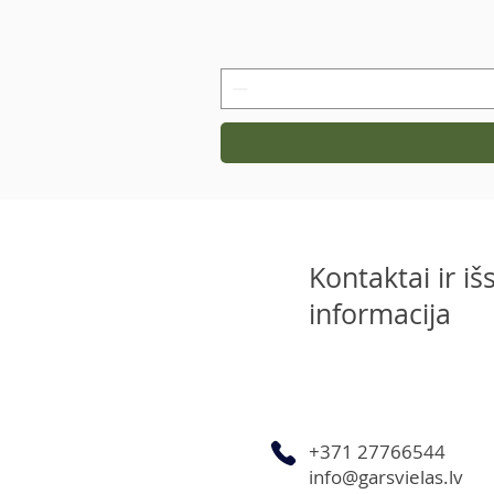
Kontaktai ir i
informacija
+371 27766544
info@garsvielas.lv