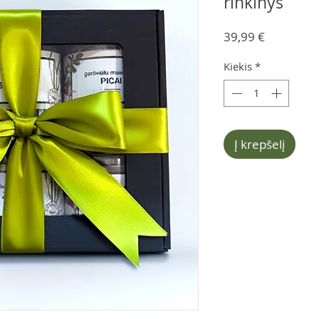
rinkinys
Price
39,99 €
Kiekis
*
Į krepšelį