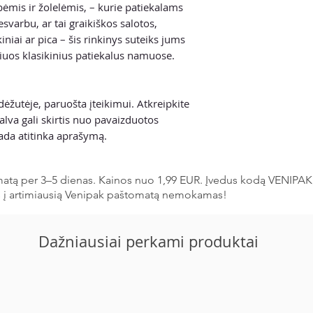
ėmis ir žolelėmis, – kurie patiekalams
esvarbu, ar tai graikiškos salotos,
iniai ar pica – šis rinkinys suteiks jums
 šiuos klasikinius patiekalus namuose.
ėžutėje, paruošta įteikimui. Atkreipkite
alva gali skirtis nuo pavaizduotos
sada atitinka aprašymą.
matą per 3–5 dienas. Kainos nuo 1,99 EUR. Įvedus kodą VENIPAK
s į artimiausią Venipak paštomatą nemokamas!
Dažniausiai perkami produktai