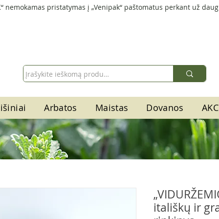
“ nemokamas pristatymas į „Venipak“ paštomatus perkant už daug
išiniai
Arbatos
Maistas
Dovanos
AKC
„VIDURŽEMI
itališkų ir g