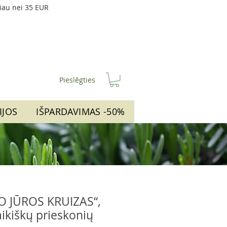
iau nei 35 EUR
Pieslēgties
IJOS
IŠPARDAVIMAS -50%
O JŪROS KRUIZAS“,
raikiškų prieskonių