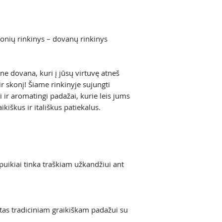
onių rinkinys – dovanų rinkinys
ne dovana, kuri į jūsų virtuvę atneš
r skonį! Šiame rinkinyje sujungti
i ir aromatingi padažai, kurie leis jums
kiškus ir itališkus patiekalus.
puikiai tinka traškiam užkandžiui ant
rtas tradiciniam graikiškam padažui su