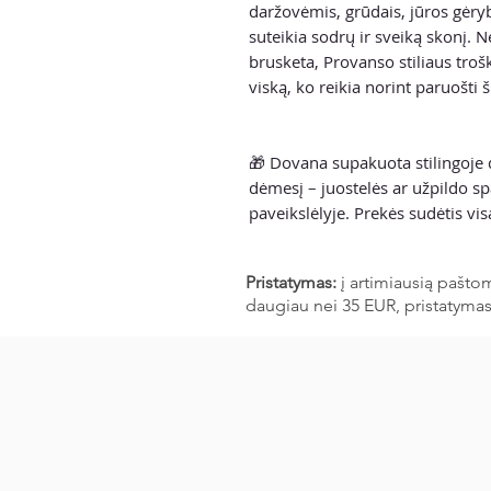
daržovėmis, grūdais, jūros gėryb
suteikia sodrų ir sveiką skonį. N
brusketa, Provanso stiliaus trošk
viską, ko reikia norint paruošti
🎁 Dovana supakuota stilingoje d
dėmesį – juostelės ar užpildo sp
paveikslėlyje. Prekės sudėtis vi
Pristatymas:
į artimiausią pašto
daugiau nei 35 EUR, pristatyma