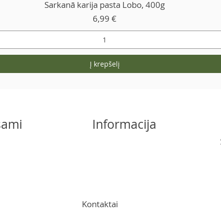
Sarkanā karija pasta Lobo, 400g
Kaina
6,99 €
Į krepšelį
šsami
Informacija
Kontaktai