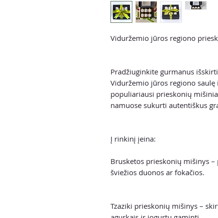
Viduržemio jūros regiono priesk
Pradžiuginkite gurmanus išskirti
Viduržemio jūros regiono saulę i
populiariausi prieskonių mišinia
namuose sukurti autentiškus grai
Į rinkinį įeina:
Brusketos prieskonių mišinys – 
šviežios duonos ar fokačios.
Tzaziki prieskonių mišinys – ski
agurkais ir jogurtu gaminti.