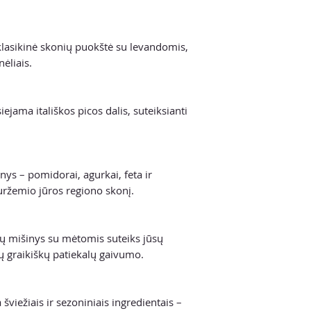
klasikinė skonių puokštė su levandomis,
nėliais.
ejama itališkos picos dalis, suteiksianti
nys – pomidorai, agurkai, feta ir
duržemio jūros regiono skonį.
ių mišinys su mėtomis suteiks jūsų
ų graikiškų patiekalų gaivumo.
šviežiais ir sezoniniais ingredientais –