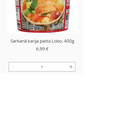
Sarkanā karija pasta Lobo, 400g
Kaina
6,99 €
Į krepšelį
Kontaktai ir išsami
informacija