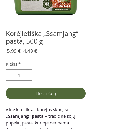
Korėjietiška „Ssamjang“
pasta, 500 g
Įprastinė
Pardavimo
 5,99 € 
4,49 €
kaina
kaina
Kiekis
*
Į krepšelį
Atraskite tikrąjį Korėjos skonį su
„Ssamjang“ pasta
– tradicine sojų
pupelių pasta, kurioje derinama