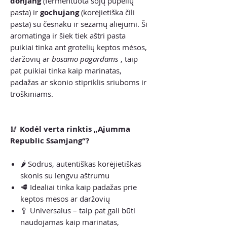
donjang
(fermentuota sojų pupelių
pasta) ir
gochujang
(korėjietiška čili
pasta) su česnaku ir sezamų aliejumi. Ši
aromatinga ir šiek tiek aštri pasta
puikiai tinka ant grotelių keptos mėsos,
daržovių ar
bosamo pagardams
, taip
pat puikiai tinka kaip marinatas,
padažas ar skonio stipriklis sriuboms ir
troškiniams.
🥢
Kodėl verta rinktis „Ajumma
Republic Ssamjang“?
🌶️ Sodrus, autentiškas korėjietiškas
skonis su lengvu aštrumu
🥩 Idealiai tinka kaip padažas prie
keptos mėsos ar daržovių
🥄 Universalus – taip pat gali būti
naudojamas kaip marinatas,