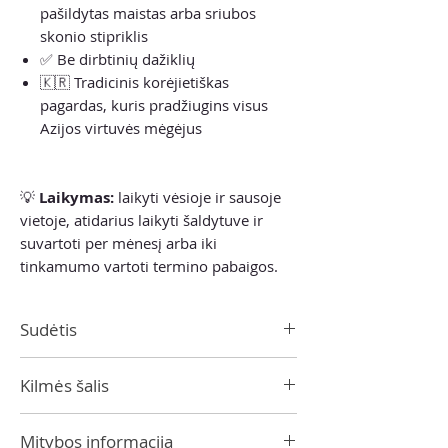
pašildytas maistas arba sriubos
skonio stipriklis
✅ Be dirbtinių dažiklių
🇰🇷 Tradicinis korėjietiškas
pagardas, kuris pradžiugins visus
Azijos virtuvės mėgėjus
💡
Laikymas:
laikyti vėsioje ir sausoje
vietoje, atidarius laikyti šaldytuve ir
suvartoti per mėnesį arba iki
tinkamumo vartoti termino pabaigos.
Sudėtis
Sojų pupelių
pasta (63,14 %) (
sojų
Kilmės šalis
pupelės, kvietiniai miltai,
druska,
vanduo), kukurūzų sirupas, prieskoniai
Pietų Korėja
(raudonųjų čili pipirų milteliai, vanduo,
Mitybos informacija