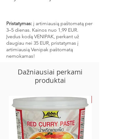
druska, česnakai, svogūnai) (4,12 %), etilo
alkoholis, česnakai, skonio stipriklis E624,
Energinė vertė 979 kJ / 234 kcal
hidrolizuoti augaliniai baltymai (
kviečiai
Riebalai 1,82 g
).
-iš kurių sočiųjų 0,37 g
Pristatymas:
į artimiausią paštomatą per
Alergenai:
soja, kviečiai. Produktas
Angliavandeniai 46,3 g
3–5 dienas. Kainos nuo 1,99 EUR.
pagamintas gamykloje, kurioje
- iš kurių cukrų 9,41 g
Įvedus kodą VENIPAK, perkant už
perdirbami žemės riešutai ir sezamo
Baltymų 8,03 g
daugiau nei 35 EUR, pristatymas į
sėklos.
Druska 6 g
artimiausią Venipak paštomatą
nemokamas!
Dažniausiai perkami
produktai
-30%