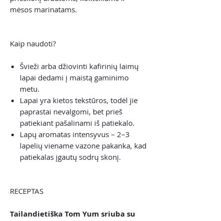
mėsos marinatams.
Kaip naudoti?
Švieži arba džiovinti kafirinių laimų
lapai dedami į maistą gaminimo
metu.
Lapai yra kietos tekstūros, todėl jie
paprastai nevalgomi, bet prieš
patiekiant pašalinami iš patiekalo.
Lapų aromatas intensyvus – 2–3
lapelių viename vazone pakanka, kad
patiekalas įgautų sodrų skonį.
RECEPTAS
Tailandietiška Tom Yum sriuba su