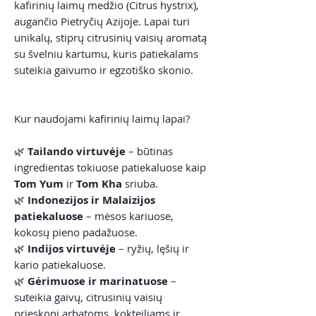
kafirinių laimų medžio (Citrus hystrix),
augančio Pietryčių Azijoje. Lapai turi
unikalų, stiprų citrusinių vaisių aromatą
su švelniu kartumu, kuris patiekalams
suteikia gaivumo ir egzotiško skonio.
Kur naudojami kafirinių laimų lapai?
🌿
Tailando virtuvėje
– būtinas
ingredientas tokiuose patiekaluose kaip
Tom Yum
ir
Tom Kha
sriuba.
🌿
Indonezijos ir Malaizijos
patiekaluose
– mėsos kariuose,
kokosų pieno padažuose.
🌿
Indijos virtuvėje
– ryžių, lęšių ir
kario patiekaluose.
🌿
Gėrimuose ir marinatuose
–
suteikia gaivų, citrusinių vaisių
prieskonį arbatoms, kokteiliams ir