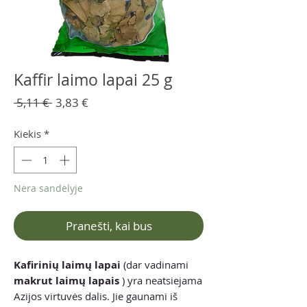
Kaffir laimo lapai 25 g
Įprastinė
Pardavimo
 5,11 € 
3,83 €
kaina
kaina
Kiekis
*
Nėra sandėlyje
Pranešti, kai bus
Kafirinių laimų lapai
(dar vadinami
makrut laimų lapais
) yra neatsiejama
Azijos virtuvės dalis. Jie gaunami iš