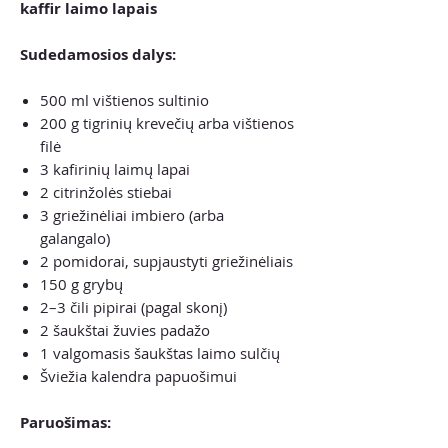
kaffir laimo lapais
Sudedamosios dalys:
500 ml vištienos sultinio
200 g tigrinių krevečių arba vištienos
filė
3 kafirinių laimų lapai
2 citrinžolės stiebai
3 griežinėliai imbiero (arba
galangalo)
2 pomidorai, supjaustyti griežinėliais
150 g grybų
2–3 čili pipirai (pagal skonį)
2 šaukštai žuvies padažo
1 valgomasis šaukštas laimo sulčių
Šviežia kalendra papuošimui
Paruošimas: