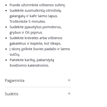
Puode užvirinkite vištienos sultinį.
Sudėkite susmulkintą citrinžolę,
galangalų ir kafir laimo lapus.
Troškinkite 5 minutes.
Sudėkite pjaustytus pomidorus,
grybus ir čili pipirus.
Sudėkite krevetes arba vištienos
gabalėlius ir kepkite, kol iškeps.
Į skonį įpilkite žuvies padažo ir laimo
sulčių.
Patiekite karštą, pabarstytą
šviežiomis kalendromis.
Pagaminta
Tailande
Sudėtis
džiovinti kaffir laimo lapai