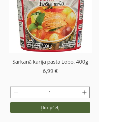
Sarkanā karija pasta Lobo, 400g
Kaina
6,99 €
Į krepšelį