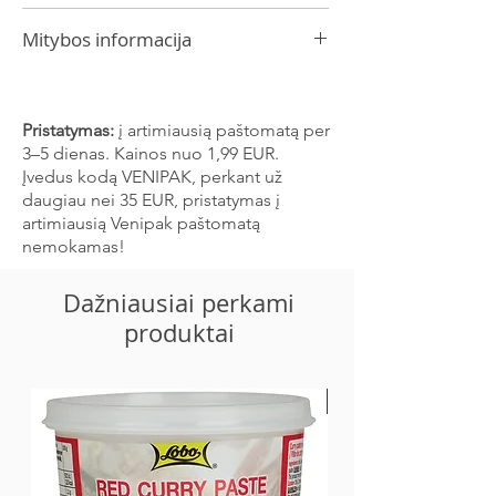
baltymų milteliai, druska, cukrus), ryžių
Tailandas
sėlenų aliejus (ryžių sėlenų aliejus,
Mitybos informacija
rozmarinų ekstraktas), jūros dumbliai
(Pyropia spp.) 20%, aštrūs tempura
Energinė vertė 100 ml produkto: 2173 kJ /
prieskoniai (česnakai, pipirai, svogūnai,
519 kcal
čili 0,7%), cukrus, hidrolizuoti sojų
Riebalai 28,1 g
Pristatymas:
į artimiausią paštomatą per
baltymai, druska, maltodekstrinas, skonio
- iš kurių sočiųjų 6,3 g
3–5 dienas. Kainos nuo 1,99 EUR.
stiprikliai E627, E631.
Angliavandeniai 55,4 g
Įvedus kodą VENIPAK, perkant už
- iš kurių cukrų 3,4 g
daugiau nei 35 EUR, pristatymas į
Baltymų 11,1 g
artimiausią Venipak paštomatą
Druska 2,9 g
nemokamas!
Dažniausiai perkami
produktai
-30%