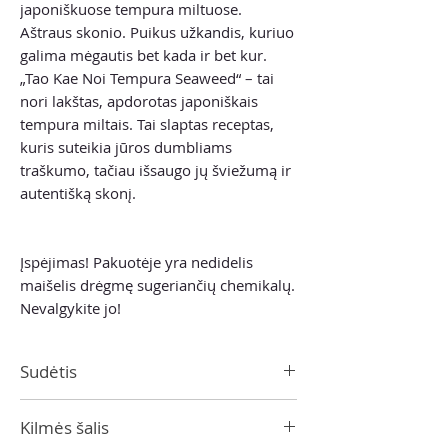
japoniškuose tempura miltuose.
Aštraus skonio. Puikus užkandis, kuriuo
galima mėgautis bet kada ir bet kur.
„Tao Kae Noi Tempura Seaweed“ – tai
nori lakštas, apdorotas japoniškais
tempura miltais. Tai slaptas receptas,
kuris suteikia jūros dumbliams
traškumo, tačiau išsaugo jų šviežumą ir
autentišką skonį.
Įspėjimas! Pakuotėje yra nedidelis
maišelis drėgmę sugeriančių chemikalų.
Nevalgykite jo!
Sudėtis
Tempura miltų mišinys 40% (kvietiniai
Kilmės šalis
miltai, modifikuotas tapijokos krakmolas,