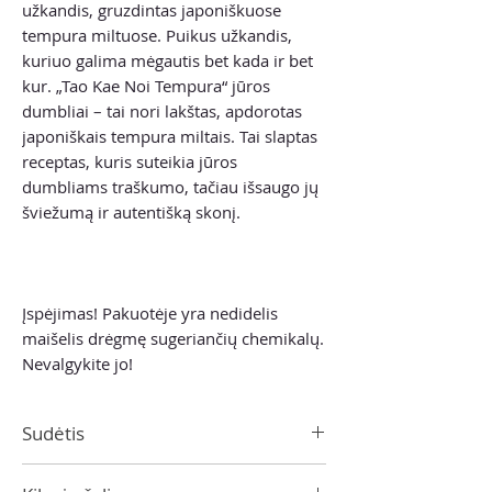
užkandis, gruzdintas japoniškuose
tempura miltuose. Puikus užkandis,
kuriuo galima mėgautis bet kada ir bet
kur. „Tao Kae Noi Tempura“ jūros
dumbliai – tai nori lakštas, apdorotas
japoniškais tempura miltais. Tai slaptas
receptas, kuris suteikia jūros
dumbliams traškumo, tačiau išsaugo jų
šviežumą ir autentišką skonį.
Įspėjimas! Pakuotėje yra nedidelis
maišelis drėgmę sugeriančių chemikalų.
Nevalgykite jo!
Sudėtis
Tempura miltų mišinys 40 % (kvietiniai