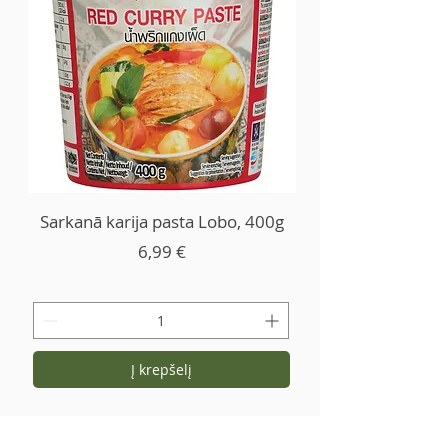
Sarkanā karija pasta Lobo, 400g
Kaina
6,99 €
Į krepšelį