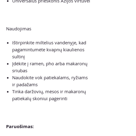
Universalus prieskonis Azijos virtuvei
Naudojimas
Ištirpinkite miltelius vandenyje, kad
pagamintumėte kvapnų kiaulienos
sultinį
Įdėkite į ramen, pho arba makaronų
sriubas
Naudokite vok patiekalams, ryžiams
ir padažams
Tinka daržovių, mėsos ir makaronų
patiekalų skoniui pagerinti
Paruošimas: