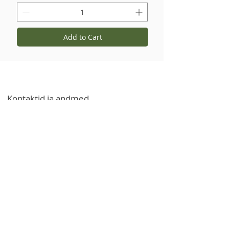
Add to Cart
Kontaktid ja andmed
+371 27766544
info@garsvielas.lv
Ābeļu tänav 4, Salaspils, LV-2169
E-R 9:00-17:00
Laupäeviti, pühapäeviti ja riigipühadel
puhkame.
Võimalus osta juriidilistele isikutele
tooteid ja kaupu hulgimüügihinnaga
e-posti või telefoni teel.
Teave