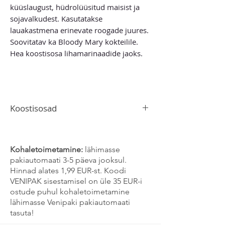
küüslaugust, hüdrolüüsitud maisist ja
sojavalkudest. Kasutatakse
lauakastmena erinevate roogade juures.
Soovitatav ka Bloody Mary kokteilile.
Hea koostisosa lihamarinaadide jaoks.
Koostisosad
Valmistatud kuumast cayenne'i piprast,
äädikast, soolast, sojast, suhkrust,
šerriveinist, vürtsidest, sibulast,
Kohaletoimetamine:
lähimasse
küüslaugust, hüdrolüüsitud maisist ja
pakiautomaati 3-5 päeva jooksul.
sojavalkudest.
Hinnad alates 1,99 EUR-st. Koodi
VENIPAK sisestamisel on üle 35 EUR-i
ostude puhul kohaletoimetamine
lähimasse Venipaki pakiautomaati
tasuta!