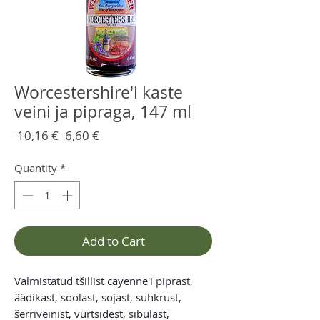
Worcestershire'i kaste
veini ja pipraga, 147 ml
Regular
Sale
 10,16 € 
6,60 €
Price
Price
Quantity
*
Add to Cart
Valmistatud tšillist cayenne'i piprast,
äädikast, soolast, sojast, suhkrust,
šerriveinist, vürtsidest, sibulast,