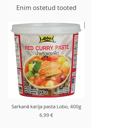
Enim ostetud tooted
-30%
Sarkanā karija pasta Lobo, 400g
Price
6,99 €