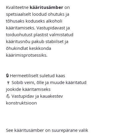
Kvaliteetne
kääritusämber
on
spetsiaalselt loodud ohutuks ja
tõhusaks koduseks alkoholi
kääritamiseks. Vastupidavast ja
toiduohutust plastist valmistatud
kääritusnõu pakub stabiilset ja
õhukindlat keskkonda
käärimisprotsessiks.
🔒 Hermeetiliselt suletud kaas
🍷 Sobib veini, õlle ja muude kääritatud
jookide kääritamiseks
💪 Vastupidav ja kauakestev
konstruktsioon
See kääritusämber on suurepärane valik