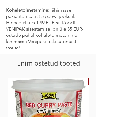
kääritamiseks.
Kohaletoimetamine:
lähimasse
pakiautomaati 3-5 päeva jooksul.
Hinnad alates 1,99 EUR-st. Koodi
VENIPAK sisestamisel on üle 35 EUR-i
ostude puhul kohaletoimetamine
lähimasse Venipaki pakiautomaati
tasuta!
Enim ostetud tooted
-30%