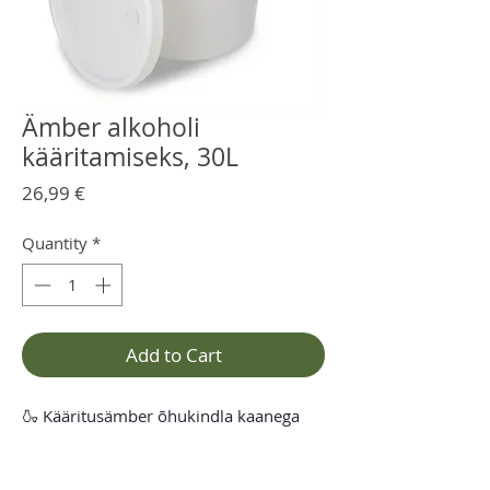
Ämber alkoholi
kääritamiseks, 30L
Price
26,99 €
Quantity
*
Add to Cart
🍶 Kääritusämber õhukindla kaanega