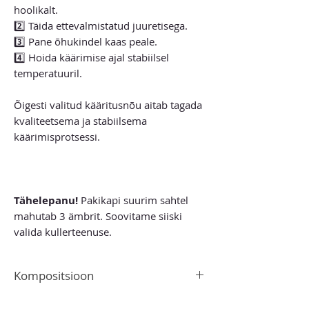
hoolikalt.
2️⃣ Täida ettevalmistatud juuretisega.
3️⃣ Pane õhukindel kaas peale.
4️⃣ Hoida käärimise ajal stabiilsel
temperatuuril.
Õigesti valitud kääritusnõu aitab tagada
kvaliteetsema ja stabiilsema
käärimisprotsessi.
Tähelepanu!
Pakikapi suurim sahtel
mahutab 3 ämbrit. Soovitame siiski
valida kullerteenuse.
Kompositsioon
Plastmassist ämber. Mõeldud alkoholi