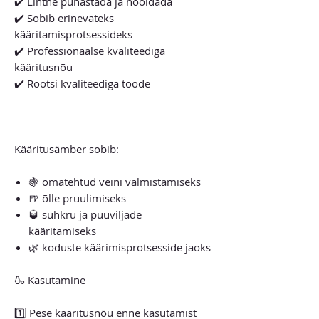
✔️ Lihtne puhastada ja hooldada
✔️ Sobib erinevateks
kääritamisprotsessideks
✔️ Professionaalse kvaliteediga
kääritusnõu
✔️ Rootsi kvaliteediga toode
Kääritusämber sobib:
🍇 omatehtud veini valmistamiseks
🍺 õlle pruulimiseks
🥃 suhkru ja puuviljade
kääritamiseks
🌿 koduste käärimisprotsesside jaoks
🍶 Kasutamine
1️⃣ Pese kääritusnõu enne kasutamist