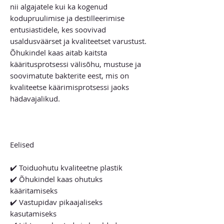
nii algajatele kui ka kogenud
kodupruulimise ja destilleerimise
entusiastidele, kes soovivad
usaldusväärset ja kvaliteetset varustust.
Õhukindel kaas aitab kaitsta
kääritusprotsessi välisõhu, mustuse ja
soovimatute bakterite eest, mis on
kvaliteetse käärimisprotsessi jaoks
hädavajalikud.
Eelised
✔️ Toiduohutu kvaliteetne plastik
✔️ Õhukindel kaas ohutuks
kääritamiseks
✔️ Vastupidav pikaajaliseks
kasutamiseks