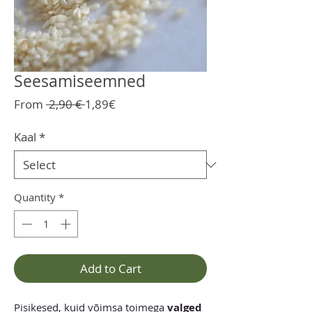
Seesamiseemned
Regular
Sale
From
 2,90 € 
1,89€
Price
Price
Kaal
*
Quantity
*
Add to Cart
Pisikesed, kuid võimsa toimega
valged