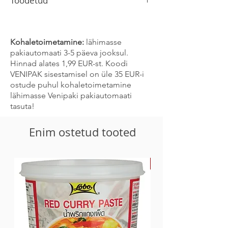
Toodetud
Saksamaal
Kohaletoimetamine:
lähimasse
pakiautomaati 3-5 päeva jooksul.
Hinnad alates 1,99 EUR-st. Koodi
VENIPAK sisestamisel on üle 35 EUR-i
ostude puhul kohaletoimetamine
lähimasse Venipaki pakiautomaati
tasuta!
Enim ostetud tooted
-30%