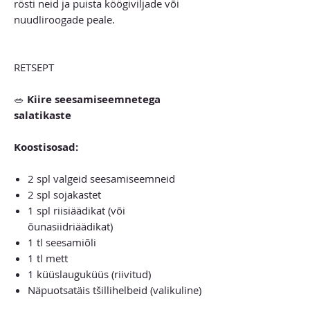
rösti neid ja puista köögiviljade või
nuudliroogade peale.
RETSEPT
🥗
Kiire seesamiseemnetega
salatikaste
Koostisosad:
2 spl valgeid seesamiseemneid
2 spl sojakastet
1 spl riisiäädikat (või
õunasiidriäädikat)
1 tl seesamiõli
1 tl mett
1 küüslauguküüs (riivitud)
Näpuotsatäis tšillihelbeid (valikuline)