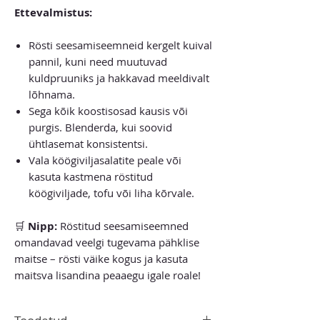
Ettevalmistus:
Rösti seesamiseemneid kergelt kuival
pannil, kuni need muutuvad
kuldpruuniks ja hakkavad meeldivalt
lõhnama.
Sega kõik koostisosad kausis või
purgis. Blenderda, kui soovid
ühtlasemat konsistentsi.
Vala köögiviljasalatite peale või
kasuta kastmena röstitud
köögiviljade, tofu või liha kõrvale.
🛒
Nipp:
Röstitud seesamiseemned
omandavad veelgi tugevama pähklise
maitse – rösti väike kogus ja kasuta
maitsva lisandina peaaegu igale roale!