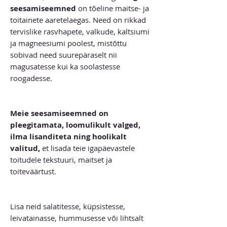
seesamiseemned
on tõeline maitse- ja
toitainete aaretelaegas. Need on rikkad
tervislike rasvhapete, valkude, kaltsiumi
ja magneesiumi poolest, mistõttu
sobivad need suurepäraselt nii
magusatesse kui ka soolastesse
roogadesse.
Meie seesamiseemned on
pleegitamata, loomulikult valged,
ilma lisanditeta ning hoolikalt
valitud,
et lisada teie igapäevastele
toitudele tekstuuri, maitset ja
toiteväärtust.
Lisa neid salatitesse, küpsistesse,
leivatainasse, hummusesse või lihtsalt