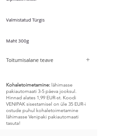
Valmistatud Türgis
Maht 300g
Toitumisalane teave
Energiaväärtus 2600 kJ/ 621 kcal
Rasva 59 g
-millest küllastunud rasvhappeid 2 g
Kohaletoimetamine:
lähimasse
Süsivesikuid 21 g
pakiautomaati 3-5 päeva jooksul.
- millest suhkrud 0 g
Hinnad alates 1,99 EUR-st. Koodi
Valk 20 g
VENIPAK sisestamisel on üle 35 EUR-i
Kiudaineid 0 g
ostude puhul kohaletoimetamine
Sool 0 g
lähimasse Venipaki pakiautomaati
tasuta!