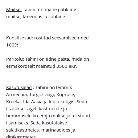
Maitse:
Tahinil on mahe pähkline
maitse, kreemjas ja soolane.
Koostisosad:
röstitud seesamiseemned
100%
Päritolu: Tahini on iidne pasta, mida on
esmakordselt mainitud 3500 eKr.
Kasutusalad
: Tahini on lemmik
Armeenia, Türgi, Iraagi, Küprose,
Kreeka, Ida-Aasia ja India köögis. Seda
lisatakse sageli kastmetele ja
hummusele kreemja maitse ja tekstuuri
lisamiseks. Seda kasutatakse
salatikastmetes, marinaadides ja
dipikastmetes.