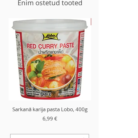
Enim ostetud tooted
-30%
Sarkanā karija pasta Lobo, 400g
Price
6,99 €