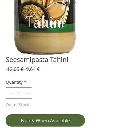
Seesamipasta Tahini
Regular
Sale
 12,05 € 
9,64 €
Price
Price
Quantity
*
Out of Stock
Notify When Available