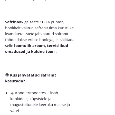
Safrina®-
ga saate 100% puhast,
hoolikalt valitud safranit ilma kunstlike
lisanditeta. Meie jahvatatud safranit
töödeldakse erilise hoolega, et säilitada
selle
loomulik aroom, tervislikud
omadused ja kuldne toon
.
🌍
Kus jahvatatud safranit
kasutada?
🥮 Kondiitritoodetes – lisab
kookidele, küpsistele ja
magustoitudele keeruka maitse ja
värvi