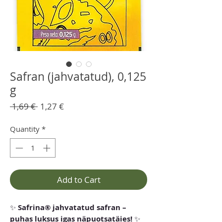
Safran (jahvatatud), 0,125
g
Regular
Sale
 1,69 € 
1,27 €
Price
Price
Quantity
*
Add to Cart
✨
Safrina® jahvatatud safran –
puhas luksus igas näpuotsatäies!
✨