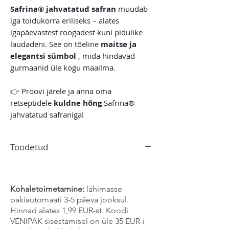
Safrina® jahvatatud safran
muudab
iga toidukorra eriliseks – alates
igapäevastest roogadest kuni pidulike
laudadeni. See on tõeline
maitse ja
elegantsi sümbol
, mida hindavad
gurmaanid üle kogu maailma.
👉 Proovi järele ja anna oma
retseptidele
kuldne hõng
Safrina®
jahvatatud safraniga!
Toodetud
Hispaanias
Kohaletoimetamine:
lähimasse
pakiautomaati 3-5 päeva jooksul.
Hinnad alates 1,99 EUR-st. Koodi
VENIPAK sisestamisel on üle 35 EUR-i