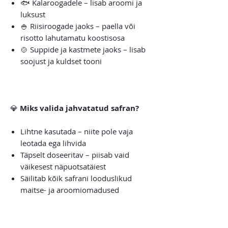
🐟 Kalaroogadele – lisab aroomi ja
luksust
🍚 Riisiroogade jaoks – paella või
risotto lahutamatu koostisosa
🍲 Suppide ja kastmete jaoks – lisab
soojust ja kuldset tooni
💎
Miks valida jahvatatud safran?
Lihtne kasutada – niite pole vaja
leotada ega lihvida
Täpselt doseeritav – piisab vaid
väikesest näpuotsatäiest
Säilitab kõik safrani looduslikud
maitse- ja aroomiomadused