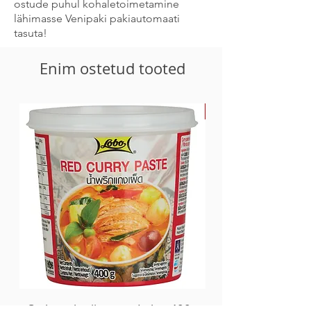
ostude puhul kohaletoimetamine
lähimasse Venipaki pakiautomaati
tasuta!
Enim ostetud tooted
-30%
Sarkanā karija pasta Lobo, 400g