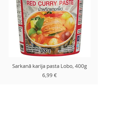
Sarkanā karija pasta Lobo, 400g
Price
6,99 €
Add to Cart