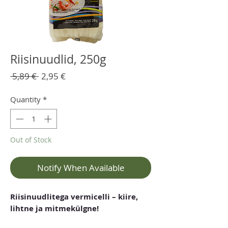
Riisinuudlid, 250g
Regular
Sale
 5,89 € 
2,95 €
Price
Price
Quantity
*
Out of Stock
Notify When Available
Riisinuudlitega vermicelli – kiire,
lihtne ja mitmekülgne!