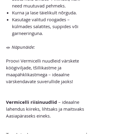
need muutuvad pehmeks.
Kurna ja lase täielikult nõrguda.
Kasutage valitud roogades –
külmades salatites, suppides või
garneeringuna.
🥗
Näpunäide:
Proovi Vermicelli nuudleid värskete
köögiviljade, tšillikastme ja
maapähklikastmega – ideaalne
värskendavate suverullide jaoks!
Vermicelli riisinuudlid
– ideaalne
lahendus kiireks, lihtsaks ja maitsvaks
Aasiapäraseks eineks.