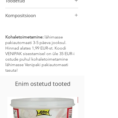
Toodetud
Tais
Kompositsioon
riisijahu 95%, tapiokitärklis.
Kohaletoimetamine:
lähimasse
pakiautomaati 3-5 päeva jooksul.
Hinnad alates 1,99 EUR-st. Koodi
VENIPAK sisestamisel on üle 35 EUR-i
ostude puhul kohaletoimetamine
lähimasse Venipaki pakiautomaati
tasuta!
Enim ostetud tooted
-30%