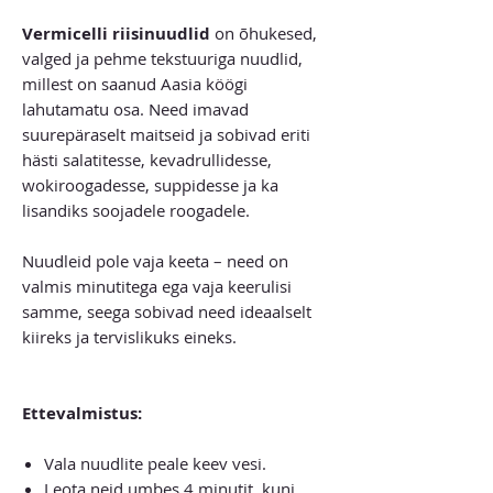
Vermicelli riisinuudlid
on õhukesed,
valged ja pehme tekstuuriga nuudlid,
millest on saanud Aasia köögi
lahutamatu osa. Need imavad
suurepäraselt maitseid ja sobivad eriti
hästi salatitesse, kevadrullidesse,
wokiroogadesse, suppidesse ja ka
lisandiks soojadele roogadele.
Nuudleid pole vaja keeta – need on
valmis minutitega ega vaja keerulisi
samme, seega sobivad need ideaalselt
kiireks ja tervislikuks eineks.
Ettevalmistus:
Vala nuudlite peale keev vesi.
Leota neid umbes 4 minutit, kuni