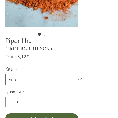
Pipar liha
marineerimiseks
Sale
From
3,12€
Price
Kaal
*
Quantity
*