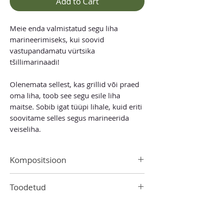
Add to Cart
Meie enda valmistatud segu liha
marineerimiseks, kui soovid
vastupandamatu vürtsika
tšillimarinaadi!
Olenemata sellest, kas grillid või praed
oma liha, toob see segu esile liha
maitse. Sobib igat tüüpi lihale, kuid eriti
soovitame selles segus marineerida
veiseliha.
Kompositsioon
Paprika ASTA 120, sool, sibul, must pipar,
Toodetud
sidrunhape, tšilli, suhkur,
sinepiseemned
, tšilligraanulid, petersell,
Lätis
pune, köömned