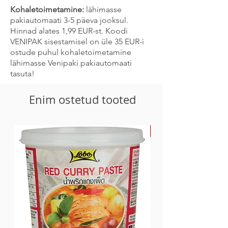
Toode võib sisaldada seesami, sinepi ja
Kohaletoimetamine:
lähimasse
selleri jälgi.
pakiautomaati 3-5 päeva jooksul.
Hinnad alates 1,99 EUR-st. Koodi
VENIPAK sisestamisel on üle 35 EUR-i
ostude puhul kohaletoimetamine
lähimasse Venipaki pakiautomaati
tasuta!
Enim ostetud tooted
-30%