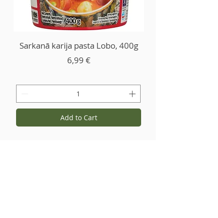
Sarkanā karija pasta Lobo, 400g
Price
6,99 €
Add to Cart
Kontaktid ja andmed
+371 27766544
info@garsvielas.lv