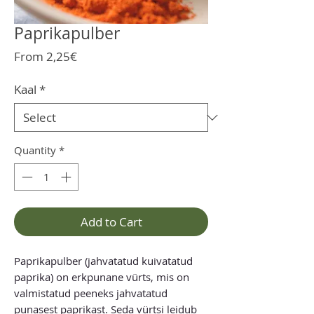
Paprikapulber
Sale
From
2,25€
Price
Kaal
*
Quantity
*
Add to Cart
Paprikapulber (jahvatatud kuivatatud
paprika) on erkpunane vürts, mis on
valmistatud peeneks jahvatatud
punasest paprikast. Seda vürtsi leidub