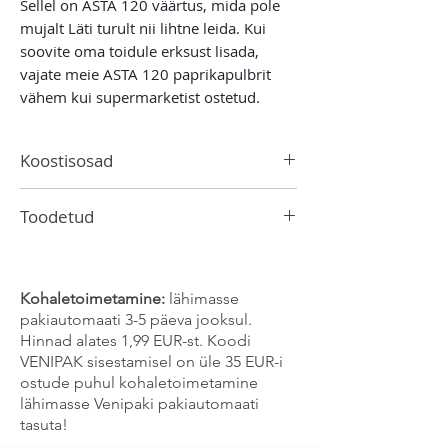
Sellel on ASTA 120 väärtus, mida pole
mujalt Läti turult nii lihtne leida. Kui
soovite oma toidule erksust lisada,
vajate meie ASTA 120 paprikapulbrit
vähem kui supermarketist ostetud.
Koostisosad
Hakitud magus punane pipar
Toodetud
Hispaanias
Kohaletoimetamine:
lähimasse
pakiautomaati 3-5 päeva jooksul.
Hinnad alates 1,99 EUR-st. Koodi
VENIPAK sisestamisel on üle 35 EUR-i
ostude puhul kohaletoimetamine
lähimasse Venipaki pakiautomaati
tasuta!