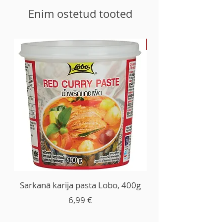
Enim ostetud tooted
-30%
Sarkanā karija pasta Lobo, 400g
Price
6,99 €