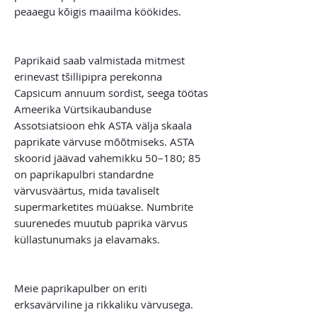
peaaegu kõigis maailma köökides.
Paprikaid saab valmistada mitmest
erinevast tšillipipra perekonna
Capsicum annuum sordist, seega töötas
Ameerika Vürtsikaubanduse
Assotsiatsioon ehk ASTA välja skaala
paprikate värvuse mõõtmiseks. ASTA
skoorid jäävad vahemikku 50–180; 85
on paprikapulbri standardne
värvusväärtus, mida tavaliselt
supermarketites müüakse. Numbrite
suurenedes muutub paprika värvus
küllastunumaks ja elavamaks.
Meie paprikapulber on eriti
erksavärviline ja rikkaliku värvusega.