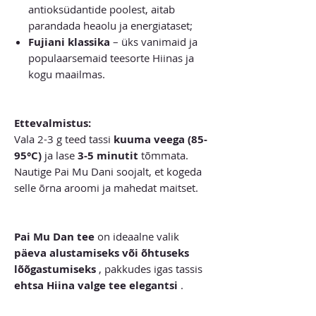
antioksüdantide poolest, aitab
parandada heaolu ja energiataset;
Fujiani klassika
– üks vanimaid ja
populaarsemaid teesorte Hiinas ja
kogu maailmas.
Ettevalmistus:
Vala 2-3 g teed tassi
kuuma veega (85-
95°C)
ja lase
3-5 minutit
tõmmata.
Nautige Pai Mu Dani soojalt, et kogeda
selle õrna aroomi ja mahedat maitset.
Pai Mu Dan tee
on ideaalne valik
päeva alustamiseks või õhtuseks
lõõgastumiseks
, pakkudes igas tassis
ehtsa Hiina valge tee elegantsi
.