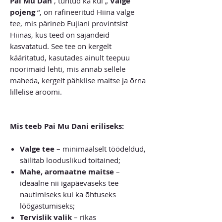
Pai Mu Dan
, tuntud ka kui „
Valge
pojeng
“, on rafineeritud Hiina valge
tee, mis pärineb Fujiani provintsist
Hiinas, kus teed on sajandeid
kasvatatud. See tee on kergelt
kääritatud, kasutades ainult teepuu
noorimaid lehti, mis annab sellele
maheda, kergelt pähklise maitse ja õrna
lillelise aroomi.
Mis teeb Pai Mu Dani eriliseks:
Valge tee
– minimaalselt töödeldud,
säilitab looduslikud toitained;
Mahe, aromaatne maitse
–
ideaalne nii igapäevaseks tee
nautimiseks kui ka õhtuseks
lõõgastumiseks;
Tervislik valik
– rikas