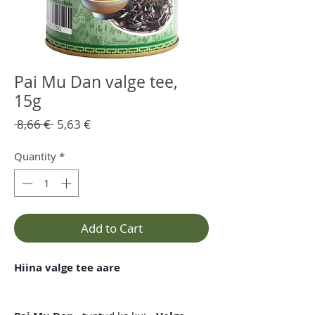
Pai Mu Dan valge tee,
15g
Regular
Sale
 8,66 € 
5,63 €
Price
Price
Quantity
*
Add to Cart
Hiina valge tee aare