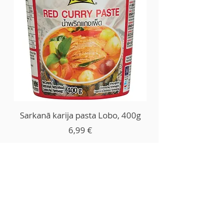
Sarkanā karija pasta Lobo, 400g
Price
6,99 €
Add to Cart