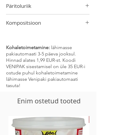
Päritoluriik
Hiina
Kompositsioon
valge tee
Kohaletoimetamine:
lähimasse
pakiautomaati 3-5 päeva jooksul.
Hinnad alates 1,99 EUR-st. Koodi
VENIPAK sisestamisel on üle 35 EUR-i
ostude puhul kohaletoimetamine
lähimasse Venipaki pakiautomaati
tasuta!
Enim ostetud tooted
-30%