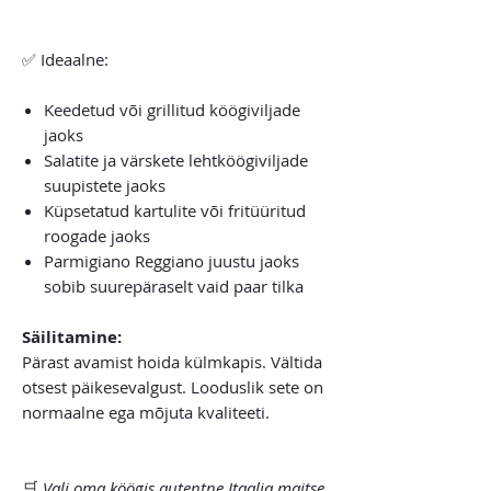
✅ Ideaalne:
Keedetud või grillitud köögiviljade
jaoks
Salatite ja värskete lehtköögiviljade
suupistete jaoks
Küpsetatud kartulite või fritüüritud
roogade jaoks
Parmigiano Reggiano juustu jaoks
sobib suurepäraselt vaid paar tilka
Säilitamine:
Pärast avamist hoida külmkapis. Vältida
otsest päikesevalgust. Looduslik sete on
normaalne ega mõjuta kvaliteeti.
🛒
Vali oma köögis autentne Itaalia maitse