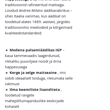
traditsioonid rafineeritud maitsega.
Loodud
Andrea Milano
äädikavabrikus –
ühes Itaalia vanimas, kus äädikat on
toodetud alates 1889. aastast, järgides
traditsioonilisi meetodeid ja kõrgeimaid
kvaliteedistandardeid.
🔸
Modena palsamiäädikas IGP
–
kaua tammevaadis laagerdunud,
rikkaliku puuviljase noodi ja õrna
happesusega
🔸
Kerge ja selge maitseaine
, mis
sobib ideaalselt toiduga, rikkumata selle
välimust
🔸
Ilma keemiliste lisanditeta
,
toodetud rangete
mahepõllumajanduslike eeskirjade
kohaselt