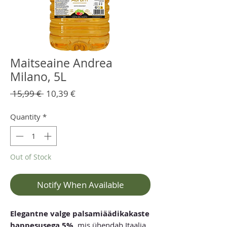
Maitseaine Andrea
Milano, 5L
Regular
Sale
 15,99 € 
10,39 €
Price
Price
Quantity
*
Out of Stock
Notify When Available
Elegantne valge palsamiäädikakaste
happesusega 5%,
mis ühendab Itaalia