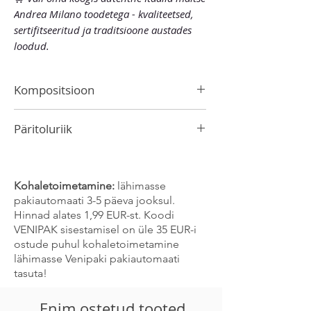
Andrea Milano toodetega - kvaliteetsed,
sertifitseeritud ja traditsioone austades
loodud.
Kompositsioon
veiniäädikas, suhkur. Sisaldab
sulfiteid!
Päritoluriik
Itaalia
Kohaletoimetamine:
lähimasse
pakiautomaati 3-5 päeva jooksul.
Hinnad alates 1,99 EUR-st. Koodi
VENIPAK sisestamisel on üle 35 EUR-i
ostude puhul kohaletoimetamine
lähimasse Venipaki pakiautomaati
tasuta!
Enim ostetud tooted