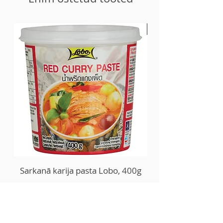
-30%
Sarkanā karija pasta Lobo, 400g
Price
6,99 €