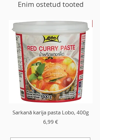
madal viskoossus.
Enim ostetud tooted
-30%
Sarkanā karija pasta Lobo, 400g
Price
6,99 €