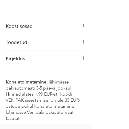
Koostisosad
Kookospiimaekstrakt 70%, vesi,
Toodetud
emulgaator E435.
Tais
Kirjeldus
Chaokoh kookospiima bränd nr 1 Tais.
Kookospiim on aluseks erinevatele
kastmetele. See sobib ideaalselt ka
Kohaletoimetamine:
lähimasse
kokteilide valmistamiseks. Aasia köögis ei
pakiautomaati 3-5 päeva jooksul.
asenda kookospiim mitte ainult teisi
Hinnad alates 1,99 EUR-st. Koodi
piimasid, vaid ka võid ja rasva. Seda
VENIPAK sisestamisel on üle 35 EUR-i
lisatakse sageli ka suppidele, et
ostude puhul kohaletoimetamine
eemaldada vürtside teravus. Loomulikult
lähimasse Venipaki pakiautomaati
sobib see ka magustoitude, jäätise või
tasuta!
kookide valmistamiseks. Sellel tootel on