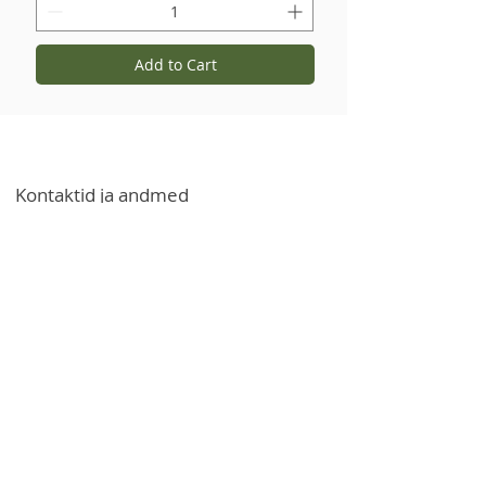
Add to Cart
Kontaktid ja andmed
+371 27766544
info@garsvielas.lv
Ābeļu tänav 4, Salaspils, LV-2169
E-R 9:00-17:00
Laupäeviti, pühapäeviti ja riigipühadel
puhkame.
Võimalus osta juriidilistele isikutele
tooteid ja kaupu hulgimüügihinnaga
e-posti või telefoni teel.
Teave
Meist