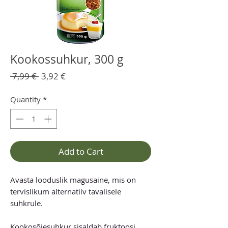
Kookossuhkur, 300 g
Regular
Sale
 7,99 € 
3,92 €
Price
Price
Quantity
*
Add to Cart
Avasta looduslik magusaine, mis on
tervislikum alternatiiv tavalisele
suhkrule.
Kookosõiesuhkur sisaldab fruktoosi,