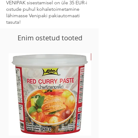
- millest suhkrud 93 g
VENIPAK sisestamisel on üle 35 EUR-i
Valku 0g
ostude puhul kohaletoimetamine
Sool 0,37 g
lähimasse Venipaki pakiautomaati
tasuta!
Enim ostetud tooted
-30%