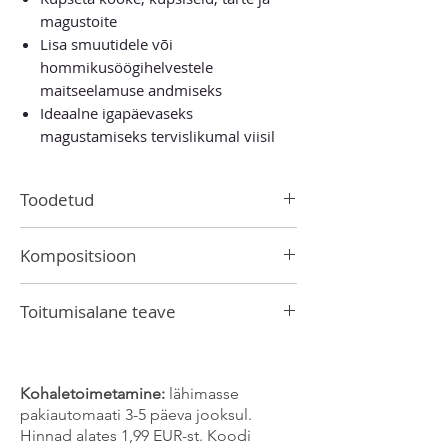
magustoite
Lisa smuutidele või
hommikusöögihelvestele
maitseelamuse andmiseks
Ideaalne igapäevaseks
magustamiseks tervislikumal viisil
Toodetud
Malaisias
Kompositsioon
kookossuhkur 70%, pruun roosuhkur
Toitumisalane teave
30%
Energiaväärtus 100 g toote kohta: 1600
kJ/ 376 kcal
Rasva 0g
Kohaletoimetamine:
lähimasse
-millest küllastunud rasvhappeid 0 g
pakiautomaati 3-5 päeva jooksul.
Süsivesikuid 94 g
Hinnad alates 1,99 EUR-st. Koodi