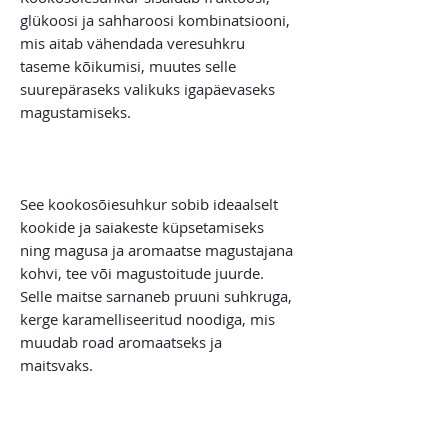
glükoosi ja sahharoosi kombinatsiooni,
mis aitab vähendada veresuhkru
taseme kõikumisi, muutes selle
suurepäraseks valikuks igapäevaseks
magustamiseks.
See kookosõiesuhkur sobib ideaalselt
kookide ja saiakeste küpsetamiseks
ning magusa ja aromaatse magustajana
kohvi, tee või magustoitude juurde.
Selle maitse sarnaneb pruuni suhkruga,
kerge karamelliseeritud noodiga, mis
muudab road aromaatseks ja
maitsvaks.