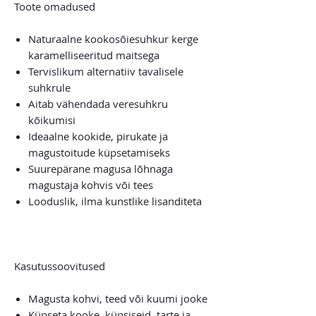
Toote omadused
Naturaalne kookosõiesuhkur kerge
karamelliseeritud maitsega
Tervislikum alternatiiv tavalisele
suhkrule
Aitab vähendada veresuhkru
kõikumisi
Ideaalne kookide, pirukate ja
magustoitude küpsetamiseks
Suurepärane magusa lõhnaga
magustaja kohvis või tees
Looduslik, ilma kunstlike lisanditeta
Kasutussoovitused
Magusta kohvi, teed või kuumi jooke
Küpseta kooke, küpsiseid, tarte ja