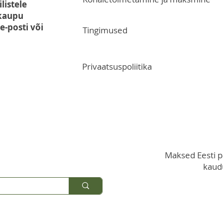
listele
 kaupu
-posti või
Tingimused
Privaatsuspoliitika
Maksed Eesti 
kaudu