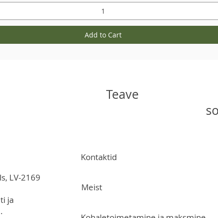
Add to Cart
Teave
so
Kontaktid
ls, LV-2169
Meist
i ja
.
Kohaletoimetamine ja maksmine