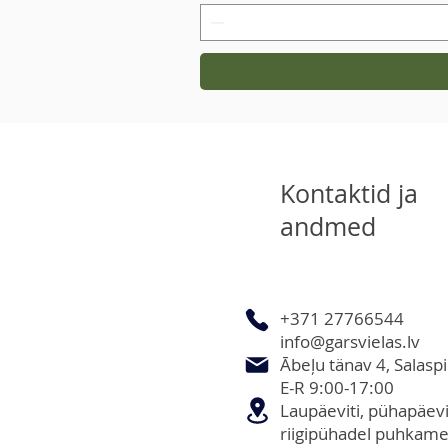
Kontaktid ja
andmed
+371 27766544
info@garsvielas.lv
Ābeļu tänav 4, Salaspi
E-R 9:00-17:00
Laupäeviti, pühapäevit
riigipühadel puhkame