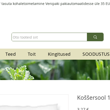
 tasuta kohaletoimetamine Venipaki pakiautomaatidesse üle 35 E
Teed
Toit
Kingitused
SOODUSTUS
Koššersool 
Price
3,27 €