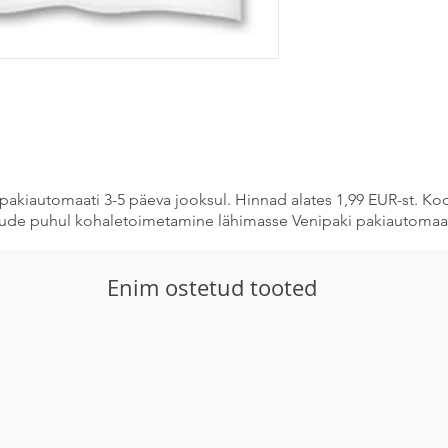
valmistamiseks soo
töötlemise ajal lihal
välja koššertoodete
Mis on koššer-sertif
See on rangelt määr
sertifitseeritud sool
vastav religioosne o
„koššer” sertifikaadi
pakiautomaati 3-5 päeva jooksul. Hinnad alates 1,99 EUR-st. K
stude puhul kohaletoimetamine lähimasse Venipaki pakiautomaat
Enim ostetud tooted