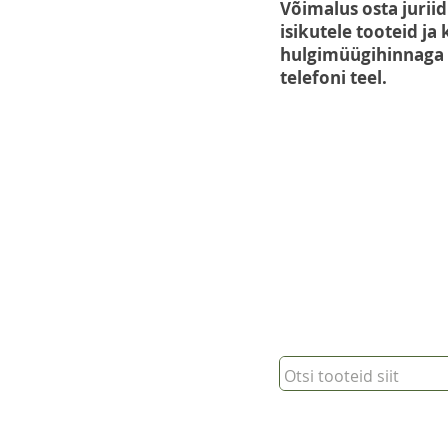
Võimalus osta juriidi
isikutele tooteid ja
hulgimüügihinnaga e
telefoni teel.