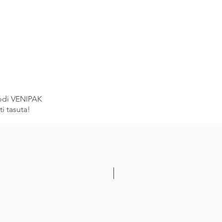
la vere „eemaldamiseks”, kandes
e paksu soolakihi. Hiljem töötati
 valmistamise juhised.
itseeritud sool?
atletud termin. Koššer-
 on sool, mille on sertifitseerinud
rganisatsioon, väljastades
.
oodi VENIPAK
i tasuta!
-30%