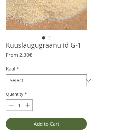
Küüslaugugraanulid G-1
Sale
From
2,30€
Price
Kaal
*
Quantity
*
Add to Cart