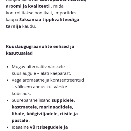
aroomi ja kvaliteeti
, mida
kontrollitakse hoolikalt, importides
kaupa
Saksamaa tippkvaliteediga
tarnija
kaudu.
Küüslaugugraanulite eelised ja
kasutusalad
Mugav alternatiiv värskele
küüslaugule – alati käepärast.
Väga aromaatne ja kontsentreeritud
– väiksem annus kui värske
küüslauk.
Suurepärane lisand
suppidele,
kastmetele, marinaadidele,
lihale, köögiviljadele, riisile ja
pastale
.
Ideaalne
vürtsisegudele ja