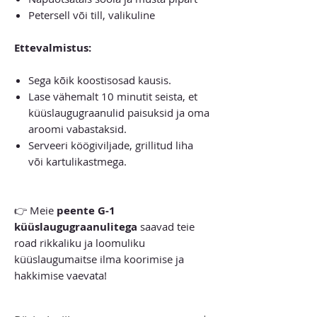
Petersell või till, valikuline
Ettevalmistus:
Sega kõik koostisosad kausis.
Lase vähemalt 10 minutit seista, et
küüslaugugraanulid paisuksid ja oma
aroomi vabastaksid.
Serveeri köögiviljade, grillitud liha
või kartulikastmega.
👉 Meie
peente G-1
küüslaugugraanulitega
saavad teie
road rikkaliku ja loomuliku
küüslaugumaitse ilma koorimise ja
hakkimise vaevata!