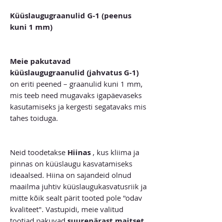
Küüslaugugraanulid G-1 (peenus
kuni 1 mm)
Meie pakutavad
küüslaugugraanulid (jahvatus G-1)
on eriti peened – graanulid kuni 1 mm,
mis teeb need mugavaks igapäevaseks
kasutamiseks ja kergesti segatavaks mis
tahes toiduga.
Neid toodetakse
Hiinas
, kus kliima ja
pinnas on küüslaugu kasvatamiseks
ideaalsed. Hiina on sajandeid olnud
maailma juhtiv küüslaugukasvatusriik ja
mitte kõik sealt pärit tooted pole "odav
kvaliteet". Vastupidi, meie valitud
tootjad pakuvad
suurepärast maitset,