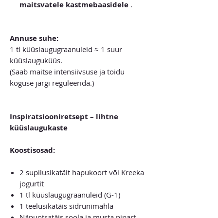
maitsvatele kastmebaasidele
.
Annuse suhe:
1 tl küüslaugugraanuleid ≈ 1 suur
küüslauguküüs.
(Saab maitse intensiivsuse ja toidu
koguse järgi reguleerida.)
Inspiratsiooniretsept – lihtne
küüslaugukaste
Koostisosad:
2 supilusikatäit hapukoort või Kreeka
jogurtit
1 tl küüslaugugraanuleid (G-1)
1 teelusikatäis sidrunimahla
Näpuotsatäis soola ja musta pipart