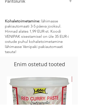
Päritoluriik
Hiina
Kohaletoimetamine:
lähimasse
pakiautomaati 3-5 päeva jooksul.
Hinnad alates 1,99 EUR-st. Koodi
VENIPAK sisestamisel on üle 35 EUR-i
ostude puhul kohaletoimetamine
lähimasse Venipaki pakiautomaati
tasuta!
Enim ostetud tooted
-30%