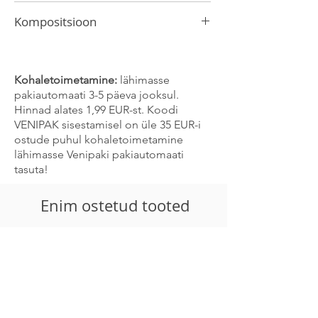
Saksamaal
Kompositsioon
kuivatatud, hakitud koriander
Toode võib sisaldada
seesami, sinepi ja
selleri jälgi.
Kohaletoimetamine:
lähimasse
pakiautomaati 3-5 päeva jooksul.
Hinnad alates 1,99 EUR-st. Koodi
VENIPAK sisestamisel on üle 35 EUR-i
ostude puhul kohaletoimetamine
lähimasse Venipaki pakiautomaati
tasuta!
Enim ostetud tooted
-30%