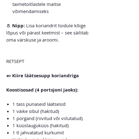
taimetoitlastele maitse
võimendamiseks
🧂
Nipp:
Lisa koriandrit toidule kõige
lõpus või pärast keetmist – see säilitab
oma värskuse ja aroomi.
RETSEPT
🍛
Kiire läätsesupp koriandriga
Koostisosad (4 portsjoni jaoks):
1 tass punaseid läätsesid
1 väike sibul (hakitud)
1 porgand (riivitud või viilutatud)
1 küüslauguküüs (hakitud)
1 tl jahvatatud kurkumit