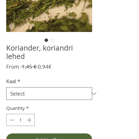
Koriander, koriandri
lehed
Regular
Sale
From
 1,45 € 
0,94€
Price
Price
Kaal
*
Quantity
*