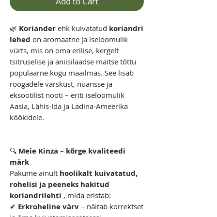
Add to Cart
🌿
Koriander
ehk kuivatatud
koriandri
lehed
on aromaatne ja iseloomulik
vürts, mis on oma erilise, kergelt
tsitruselise ja aniisilaadse maitse tõttu
populaarne kogu maailmas. See lisab
roogadele värskust, nüansse ja
eksootilist nooti – eriti iseloomulik
Aasia, Lähis-Ida ja Ladina-Ameerika
köökidele.
🔍
Meie Kinza – kõrge kvaliteedi
märk
Pakume ainult
hoolikalt kuivatatud,
rohelisi ja peeneks hakitud
koriandrilehti
, mida eristab:
✔
Erkroheline värv
– näitab korrektset