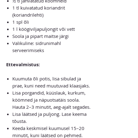
½ tl jahvatatud köömneid
1 tl kuivatatud koriandrit
(koriandrilehti)
1 spl õli
1 l köögiviljapuljongit või vett
Soola ja pipart maitse järgi
Valikuline: sidrunimahl
serveerimiseks
Ettevalmistus:
Kuumuta õli potis, lisa sibulad ja
prae, kuni need muutuvad klaasjaks.
Lisa porgandid, küüslauk, kurkum,
köömned ja näpuotsatäis soola.
Hauta 2–3 minutit, aeg-ajalt segades.
Lisa läätsed ja puljong. Lase keema
tõusta.
Keeda keskmisel kuumusel 15–20
minutit, kuni läätsed on pehmed.