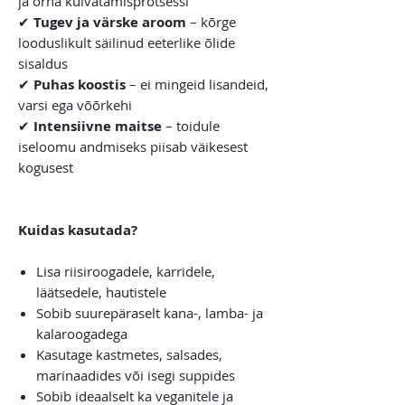
ja õrna kuivatamisprotsessi
✔
Tugev ja värske aroom
– kõrge
looduslikult säilinud eeterlike õlide
sisaldus
✔
Puhas koostis
– ei mingeid lisandeid,
varsi ega võõrkehi
✔
Intensiivne maitse
– toidule
iseloomu andmiseks piisab väikesest
kogusest
Kuidas kasutada?
Lisa riisiroogadele, karridele,
läätsedele, hautistele
Sobib suurepäraselt kana-, lamba- ja
kalaroogadega
Kasutage kastmetes, salsades,
marinaadides või isegi suppides
Sobib ideaalselt ka veganitele ja