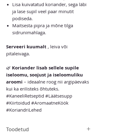
Lisa kuivatatud koriander, sega läbi
ja lase supil veel paar minutit
podiseda.
Maitsesta pipra ja mõne tilga
sidrunimahlaga.
Serveeri kuumalt
, leiva või
pitaleivaga.
🌿
Koriander lisab sellele supile
iseloomu, soojust ja iseloomuliku
aroomi
– ideaalne roog nii argipäevaks
kui ka erilisteks õhtuteks.
#KaneeliRetseptid #Läätsesupp
#Kiirtoidud #AromaatneKöök
#KoriandriLehed
Toodetud