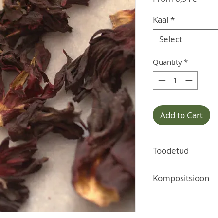
Price
Kaal
*
Select
Quantity
*
Add to Cart
Toodetud
Saksamaal
Kompositsioon
Kuivatatud hibiskili