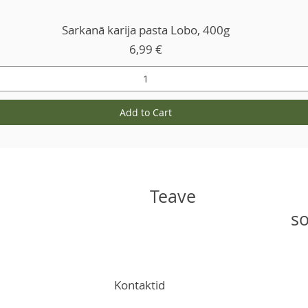
Sarkanā karija pasta Lobo, 400g
Price
6,99 €
Add to Cart
Teave
so
Kontaktid