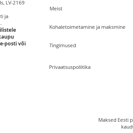
ls, LV-2169
Meist
i ja
.
Kohaletoimetamine ja maksmine
listele
 kaupu
-posti või
Tingimused
Privaatsuspoliitika
Maksed Eesti 
kaudu