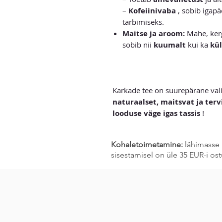
–
Kofeiinivaba
, sobib igap
tarbimiseks.
Maitse ja aroom:
Mahe, kerg
sobib nii
kuumalt
kui ka
kü
Karkade tee on suurepärane vali
naturaalset, maitsvat ja terv
looduse väge igas tassis
!
Kohaletoimetamine:
lähimasse 
sisestamisel on üle 35 EUR-i o