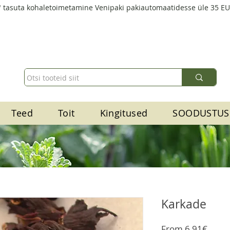
 tasuta kohaletoimetamine Venipaki pakiautomaatidesse üle 35 E
Teed
Toit
Kingitused
SOODUSTUS
Karkade
Sale
From
6,91€