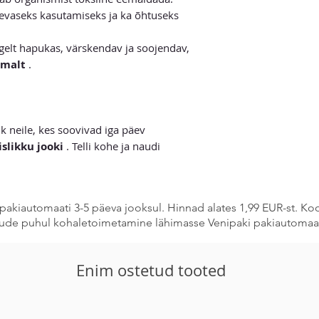
äevaseks kasutamiseks ja ka õhtuseks
elt hapukas, värskendav ja soojendav,
lmalt
.
k neile, kes soovivad iga päev
islikku jooki
. Telli kohe ja naudi
pakiautomaati 3-5 päeva jooksul. Hinnad alates 1,99 EUR-st. K
stude puhul kohaletoimetamine lähimasse Venipaki pakiautomaat
Enim ostetud tooted