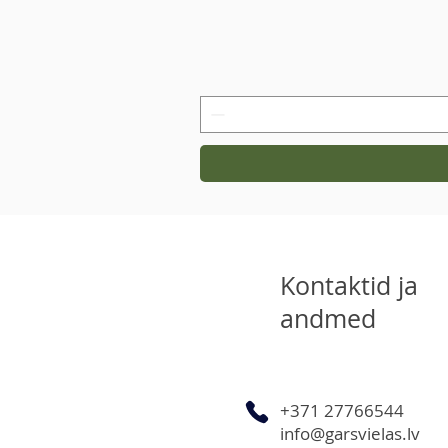
Kontaktid ja
andmed
+371 27766544
info@garsvielas.lv