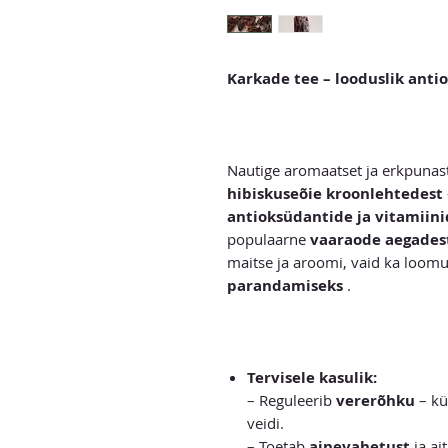
Karkade tee – looduslik antio
Nautige aromaatset ja erkpunas
hibiskuseõie kroonlehtedest
antioksüdantide ja vitamiin
populaarne
vaaraode aegades
maitse ja aroomi, vaid ka loomu
parandamiseks
.
Tervisele kasulik:
– Reguleerib
vererõhku
– kü
veidi.
– Toetab
ainevahetust
ja ai