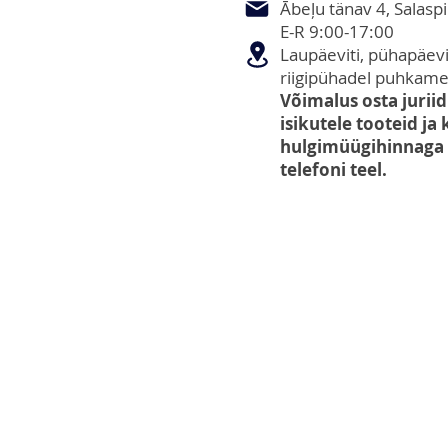
Ābeļu tänav 4, Salaspi
E-R 9:00-17:00
Laupäeviti, pühapäevit
riigipühadel puhkame
Võimalus osta juriidi
isikutele tooteid ja
hulgimüügihinnaga e
telefoni teel.