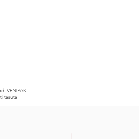
oodi VENIPAK
i tasuta!
-30%