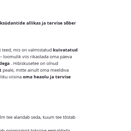
ksüdantide allikas ja tervise sõber
t teed, mis on valmistatud
kuivatatud
– loomulik viis rikastada oma päeva
idega
. Hibiskusetee on olnud
t
peale, mitte ainult oma meeldiva
liku viisina
oma heaolu ja tervise
lm tee alandab seda, kuum tee tõstab
tab organismist toksiine eemaldada.