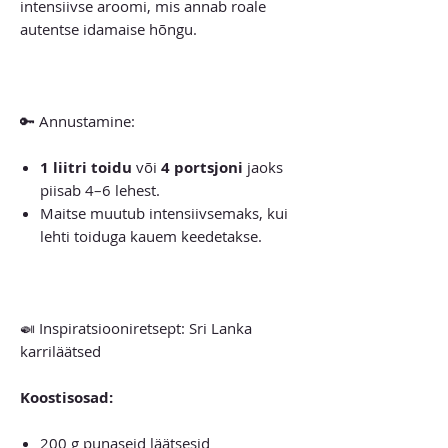
intensiivse aroomi, mis annab roale
autentse idamaise hõngu.
🔑 Annustamine:
1 liitri toidu
või
4 portsjoni
jaoks
piisab 4–6 lehest.
Maitse muutub intensiivsemaks, kui
lehti toiduga kauem keedetakse.
🍛 Inspiratsiooniretsept: Sri Lanka
karriläätsed
Koostisosad:
200 g punaseid läätsesid