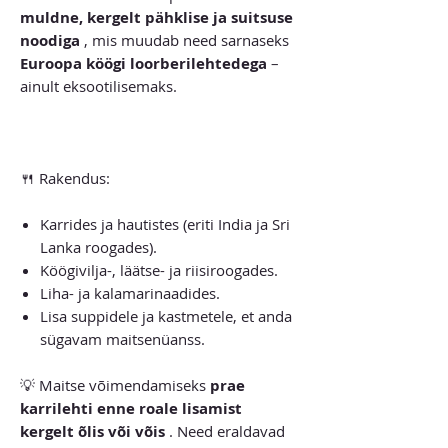
muldne, kergelt pähklise ja suitsuse
noodiga
, mis muudab need sarnaseks
Euroopa köögi loorberilehtedega
–
ainult eksootilisemaks.
🍴 Rakendus:
Karrides ja hautistes (eriti India ja Sri
Lanka roogades).
Köögivilja-, läätse- ja riisiroogades.
Liha- ja kalamarinaadides.
Lisa suppidele ja kastmetele, et anda
sügavam maitsenüanss.
💡 Maitse võimendamiseks
prae
karrilehti enne roale lisamist
kergelt õlis või võis
. Need eraldavad