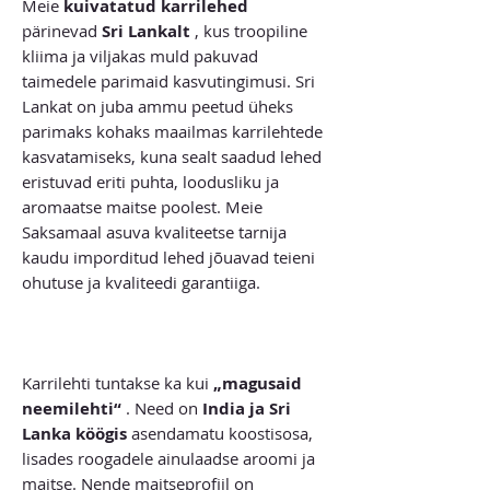
Meie
kuivatatud karrilehed
pärinevad
Sri Lankalt
, kus troopiline
kliima ja viljakas muld pakuvad
taimedele parimaid kasvutingimusi. Sri
Lankat on juba ammu peetud üheks
parimaks kohaks maailmas karrilehtede
kasvatamiseks, kuna sealt saadud lehed
eristuvad eriti puhta, loodusliku ja
aromaatse maitse poolest. Meie
Saksamaal asuva kvaliteetse tarnija
kaudu imporditud lehed jõuavad teieni
ohutuse ja kvaliteedi garantiiga.
Karrilehti tuntakse ka kui
„magusaid
neemilehti“
. Need on
India ja Sri
Lanka köögis
asendamatu koostisosa,
lisades roogadele ainulaadse aroomi ja
maitse. Nende maitseprofiil on