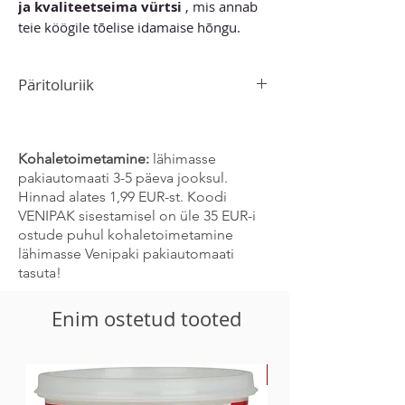
ja kvaliteetseima vürtsi
, mis annab
teie köögile tõelise idamaise hõngu.
Päritoluriik
Sri Lanka
Kohaletoimetamine:
lähimasse
pakiautomaati 3-5 päeva jooksul.
Hinnad alates 1,99 EUR-st. Koodi
VENIPAK sisestamisel on üle 35 EUR-i
ostude puhul kohaletoimetamine
lähimasse Venipaki pakiautomaati
tasuta!
Enim ostetud tooted
-30%