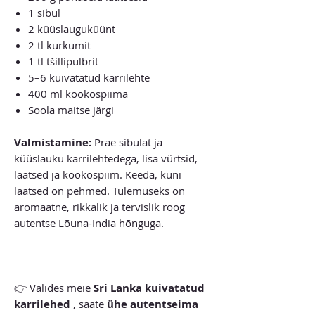
1 sibul
2 küüslauguküünt
2 tl kurkumit
1 tl tšillipulbrit
5–6 kuivatatud karrilehte
400 ml kookospiima
Soola maitse järgi
Valmistamine:
Prae sibulat ja
küüslauku karrilehtedega, lisa vürtsid,
läätsed ja kookospiim. Keeda, kuni
läätsed on pehmed. Tulemuseks on
aromaatne, rikkalik ja tervislik roog
autentse Lõuna-India hõnguga.
👉 Valides meie
Sri Lanka kuivatatud
karrilehed
, saate
ühe autentseima