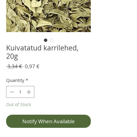
Kuivatatud karrilehed,
20g
Regular
Sale
 3,34 € 
0,97 €
Price
Price
Quantity
*
Out of Stock
Notify When Available