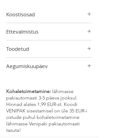
Koostisosad
roheline tee, jasmiiniõied (<2%)
Ettevalmistus
Vala tassi 2–3 g teed, vala peale keev vesi
Toodetud
ja lase 3–5 minutit tõmmata.
Hiinas
Aegumiskuupäev
30.04.2023.
Kohaletoimetamine:
lähimasse
pakiautomaati 3-5 päeva jooksul.
Hinnad alates 1,99 EUR-st. Koodi
VENIPAK sisestamisel on üle 35 EUR-i
ostude puhul kohaletoimetamine
lähimasse Venipaki pakiautomaati
tasuta!