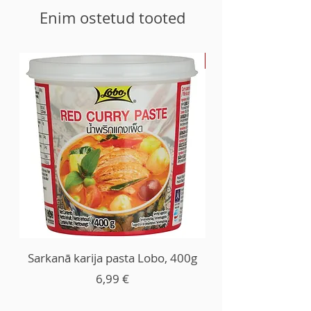
Enim ostetud tooted
-30%
Sarkanā karija pasta Lobo, 400g
Price
6,99 €