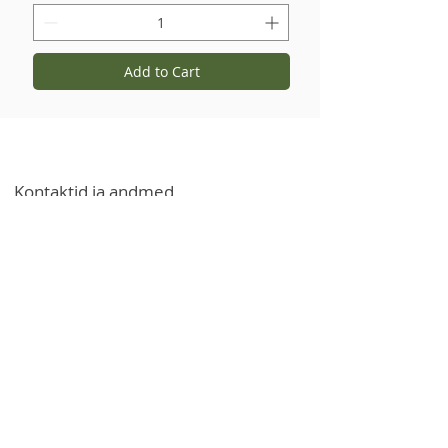
Add to Cart
Kontaktid ja andmed
+371 27766544
info@garsvielas.lv
Ābeļu tänav 4, Salaspils, LV-2169
E-R 9:00-17:00
Laupäeviti, pühapäeviti ja riigipühadel
puhkame.
Võimalus osta juriidilistele isikutele
tooteid ja kaupu hulgimüügihinnaga
e-posti või telefoni teel.
Teave