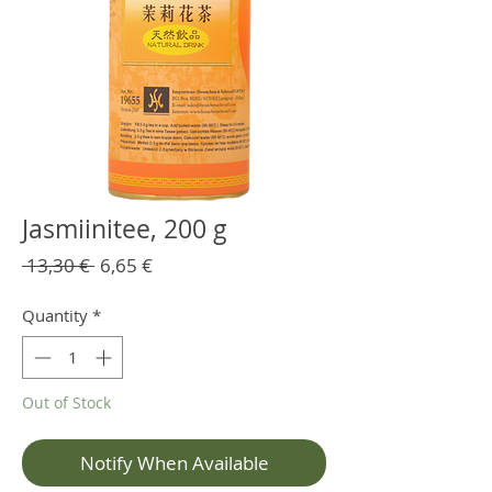
Jasmiinitee, 200 g
Regular
Sale
 13,30 € 
6,65 €
Price
Price
Quantity
*
Out of Stock
Notify When Available