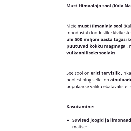
Must Himaalaja sool (Kala N
Meie
must Himaalaja sool
(Ka
moodustub looduslike kivikeste ku
üle 500 miljoni aasta tagasi
puutuvad kokku magmaga
, 
vulkaaniliseks soolaks
.
See sool on
eriti tervislik
, rik
poolest ning sellel on
ainulaad
populaarse valiku ebatavaliste ja
Kasutamine:
Suvised joogid ja limonaa
maitse;