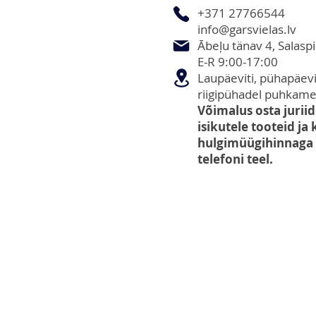
+371 27766544
info@garsvielas.lv
Ābeļu tänav 4, Salaspi
E-R 9:00-17:00
Laupäeviti, pühapäevit
riigipühadel puhkame
Võimalus osta juriidi
isikutele tooteid ja
hulgimüügihinnaga e
telefoni teel.