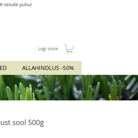
UR ostude puhul
Logi sisse
ED
ALLAHINDLUS -50%
ust sool 500g
e