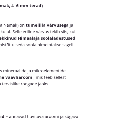
amak, 4–6 mm terad)
la Namak) on
tumelilla värvusega
ja
jul. Selle eriline värvus tekib siis, kui
 tekkinud Himaalaja soolaladestused
mistõttu seda soola nimetatakse sageli
as mineraalide ja mikroelementide
ne väävliaroom
, mis teeb sellest
 tervislike roogade jaoks.
did
– annavad huvitava aroomi ja sügava