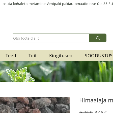
 tasuta kohaletoimetamine Venipaki pakiautomaatidesse üle 35 E
Teed
Toit
Kingitused
SOODUSTUS
Himaalaja m
Regular
Sal
 5,76 € 
3,46 €