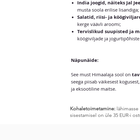
India joogid, näiteks Jal Je
musta soola erilise lisandiga;
Salatid, riisi- ja köögivilja
kerge väävli aroomi;
Tervislikud suupisted ja 
köögiviljade ja jogurtipõhist
Näpunäide:
See must Himaalaja sool on
tav
seega piisab väikesest kogusest,
ja eksootiline maitse.
Kohaletoimetamine:
lähimasse 
sisestamisel on üle 35 EUR-i o