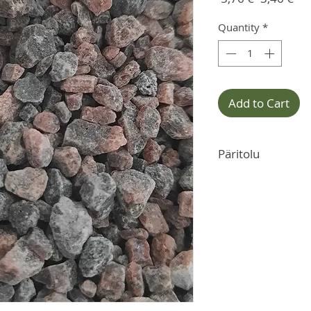
Price
Pri
Quantity
*
Add to Cart
Päritolu
Pakistan