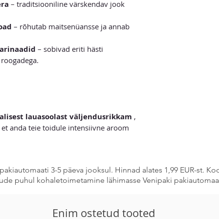
era
– traditsiooniline värskendav jook
road
– rõhutab maitsenüansse ja annab
marinaadid
– sobivad eriti hästi
e roogadega.
alisest lauasoolast väljendusrikkam
,
 et anda teie toidule intensiivne aroom
pakiautomaati 3-5 päeva jooksul. Hinnad alates 1,99 EUR-st. K
stude puhul kohaletoimetamine lähimasse Venipaki pakiautomaat
Enim ostetud tooted