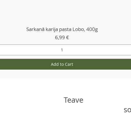
Sarkanā karija pasta Lobo, 400g
Price
6,99 €
Add to Cart
Teave
so