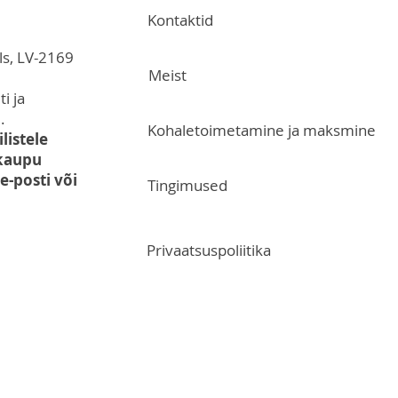
Kontaktid
ls, LV-2169
Meist
i ja
.
Kohaletoimetamine ja maksmine
listele
 kaupu
-posti või
Tingimused
Privaatsuspoliitika