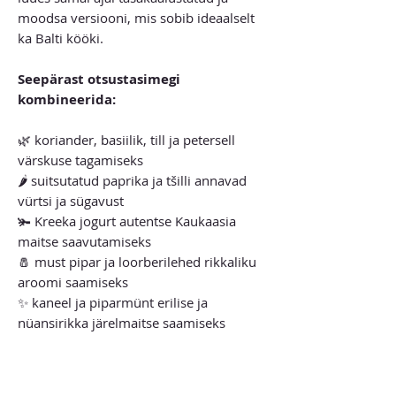
moodsa versiooni, mis sobib ideaalselt
ka Balti kööki.
Seepärast otsustasimegi
kombineerida:
🌿 koriander, basiilik, till ja petersell
värskuse tagamiseks
🌶️ suitsutatud paprika ja tšilli annavad
vürtsi ja sügavust
🫚 Kreeka jogurt autentse Kaukaasia
maitse saavutamiseks
🧂 must pipar ja loorberilehed rikkaliku
aroomi saamiseks
✨ kaneel ja piparmünt erilise ja
nüansirikka järelmaitse saamiseks