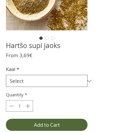
Hartšo supi jaoks
Sale
From
3,69€
Price
Kaal
*
Quantity
*
Add to Cart