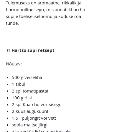
Tulemuseks on aromaatne, rikkalik ja
harmooniline segu, mis annab kharcho-
supile tõelise iseloomu ja koduse roa
tunde.
🍴
Hartšo supi retsept
Nõutav:
500 g veiseliha
1 sibul
2 spl tomatipastat
100 g riisi
2 spl Kharcho vürtsisegu
2 küüslauguküünt
1,5 l puljongit või vett
soola maitse järgi
värsked ürdid serveerimiseks