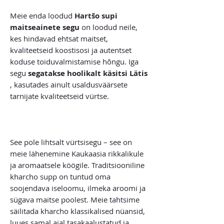
Meie enda loodud
Hartšo supi
maitseainete segu
on loodud neile,
kes hindavad ehtsat maitset,
kvaliteetseid koostisosi ja autentset
koduse toiduvalmistamise hõngu. Iga
segu
segatakse hoolikalt käsitsi Lätis
, kasutades ainult usaldusväärsete
tarnijate kvaliteetseid vürtse.
See pole lihtsalt vürtsisegu – see on
meie lähenemine Kaukaasia rikkalikule
ja aromaatsele köögile. Traditsiooniline
kharcho supp on tuntud oma
soojendava iseloomu, ilmeka aroomi ja
sügava maitse poolest. Meie tahtsime
säilitada kharcho klassikalised nüansid,
luues samal ajal tasakaalustatud ja