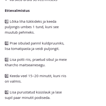
Ettevalmistus
1️⃣ Lõika liha tükkideks ja keeda
puljongis umbes 1 tund, kuni see
muutub pehmeks.
2️⃣ Prae sibulad pannil kuldpruuniks,
lisa tomatipasta ja veidi puljongit.
3️⃣ Lisa potti riis, praetud sibul ja meie
Kharcho maitseainesegu.
4️⃣ Keeda veel 15–20 minutit, kuni riis
on valmis.
5️⃣ Lisa purustatud küüslauk ja lase
supil paar minutit podiseda.