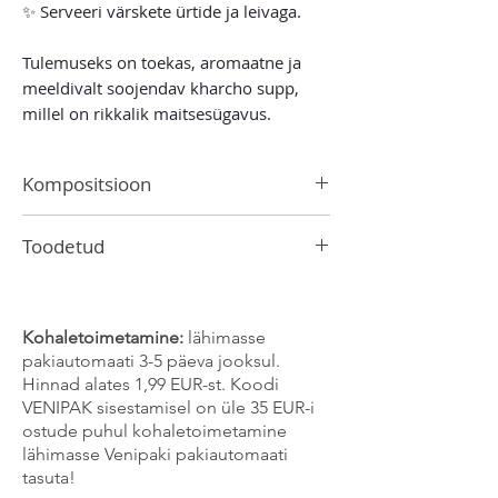
✨ Serveeri värskete ürtide ja leivaga.
Tulemuseks on toekas, aromaatne ja
meeldivalt soojendav kharcho supp,
millel on rikkalik maitsesügavus.
Kompositsioon
Koriander, basiilik, till, petersell, must
Toodetud
pipar, lambalääts, suitsupaprika, kaneel,
tšilli, majoraan, loorberilehed,
Lätis
piparmünt.
Toode võib sisaldada seesami, sinepi ja
Kohaletoimetamine:
lähimasse
selleri jälgi.
pakiautomaati 3-5 päeva jooksul.
Hinnad alates 1,99 EUR-st. Koodi
VENIPAK sisestamisel on üle 35 EUR-i
ostude puhul kohaletoimetamine
lähimasse Venipaki pakiautomaati
tasuta!