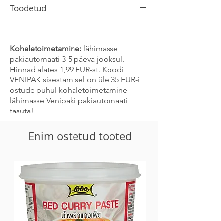
Toodetud
Hispaanias
Kohaletoimetamine:
lähimasse
pakiautomaati 3-5 päeva jooksul.
Hinnad alates 1,99 EUR-st. Koodi
VENIPAK sisestamisel on üle 35 EUR-i
ostude puhul kohaletoimetamine
lähimasse Venipaki pakiautomaati
tasuta!
Enim ostetud tooted
-30%