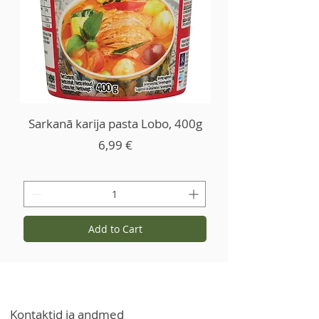
Sarkanā karija pasta Lobo, 400g
Price
6,99 €
Add to Cart
Kontaktid ja andmed