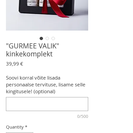
"GURMEE VALIK"
kinkekomplekt
Price
39,99 €
Soovi korral võite lisada
personaalse tervituse, lisame selle
kingitusele! (optional)
0/500
Quantity
*