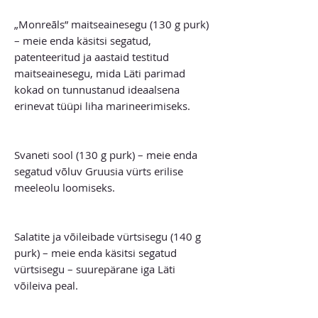
„Monreāls” maitseainesegu (130 g purk)
– meie enda käsitsi segatud,
patenteeritud ja aastaid testitud
maitseainesegu, mida Läti parimad
kokad on tunnustanud ideaalsena
erinevat tüüpi liha marineerimiseks.
Svaneti sool (130 g purk) – meie enda
segatud võluv Gruusia vürts erilise
meeleolu loomiseks.
Salatite ja võileibade vürtsisegu (140 g
purk) – meie enda käsitsi segatud
vürtsisegu – suurepärane iga Läti
võileiva peal.