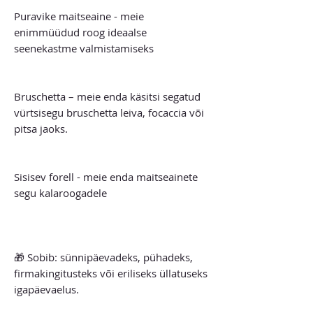
Puravike maitseaine - meie
enimmüüdud roog ideaalse
seenekastme valmistamiseks
Bruschetta – meie enda käsitsi segatud
vürtsisegu bruschetta leiva, focaccia või
pitsa jaoks.
Sisisev forell - meie enda maitseainete
segu kalaroogadele
🎁 Sobib: sünnipäevadeks, pühadeks,
firmakingitusteks või eriliseks üllatuseks
igapäevaelus.