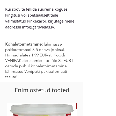
Kui soovite tellida suurema koguse
kingitusi või spetsiaalselt teile
valmistatud kinkekarbi, kirjutage meile
aadressil info@garsvielas.lv.
Kohaletoimetamine:
lähimasse
pakiautomaati 3-5 päeva jooksul.
Hinnad alates 1,99 EUR-st. Koodi
VENIPAK sisestamisel on üle 35 EUR-i
ostude puhul kohaletoimetamine
lähimasse Venipaki pakiautomaati
tasuta!
Enim ostetud tooted
-30%