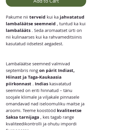
Add to Cart
Pakume nii
terveid
kui ka
jahvatatud
lambaläätse seemneid
, tuntud ka kui
lambalääts
. Seda aromaatset ürti on
nii kulinaarses kui ka rahvameditsiinis
kasutatud iidsetest aegadest.
Lambaläätse seemned valmivad
septembris ning
on pärit Indiast,
Hiinast ja Taga-Kaukaasia
piirkonnast
.
Indias
kasvatatud
seemned on eriti hinnatud – tänu
soojale kliimale ja viljakale pinnasele
omandavad nad iseloomuliku maitse ja
aroomi. Teeme koostööd
kvaliteetse
Saksa tarnijaga
, kes tagab range
kvaliteedikontrolli ja ohutu impordi