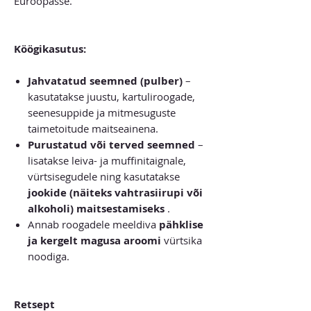
Euroopasse.
Köögikasutus:
Jahvatatud seemned (pulber)
–
kasutatakse juustu, kartuliroogade,
seenesuppide ja mitmesuguste
taimetoitude maitseainena.
Purustatud või terved seemned
–
lisatakse leiva- ja muffinitaignale,
vürtsisegudele ning kasutatakse
jookide (näiteks vahtrasiirupi või
alkoholi) maitsestamiseks
.
Annab roogadele meeldiva
pähklise
ja kergelt magusa aroomi
vürtsika
noodiga.
Retsept