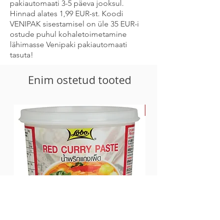
pakiautomaati 3-5 päeva jooksul.
Hinnad alates 1,99 EUR-st. Koodi
VENIPAK sisestamisel on üle 35 EUR-i
ostude puhul kohaletoimetamine
lähimasse Venipaki pakiautomaati
tasuta!
Enim ostetud tooted
-30%