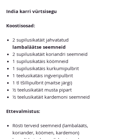
India karri vürtsisegu
Koostisosad:
2 supilusikatäit jahvatatud
lambaläätse seemneid
2 supilusikatäit koriandri seemneid
1 supilusikatäis köömneid
1 supilusikatäis kurkumipulbrit
1 teelusikatäis ingveripulbrit
1 tl tšillipulbrit (maitse järgi)
½ teelusikatäit musta pipart
½ teelusikatäit kardemoni seemneid
Ettevalmistus:
Rösti terveid seemneid (lambalääts,
koriander, köömen, kardemon)