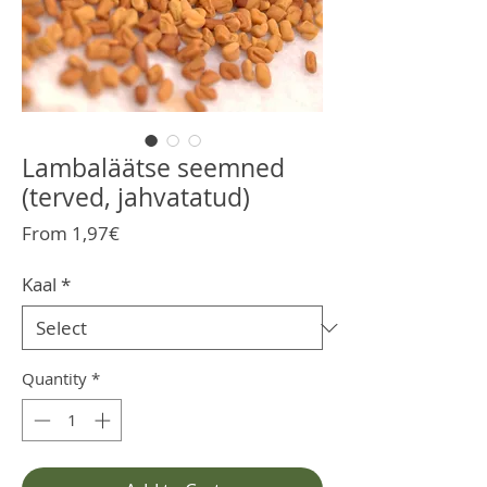
Lambaläätse seemned
(terved, jahvatatud)
Sale
From
1,97€
Price
Kaal
*
Quantity
*