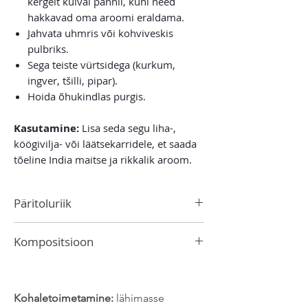
kergelt kuival pannil, kuni need
hakkavad oma aroomi eraldama.
Jahvata uhmris või kohviveskis
pulbriks.
Sega teiste vürtsidega (kurkum,
ingver, tšilli, pipar).
Hoida õhukindlas purgis.
Kasutamine:
Lisa seda segu liha-,
köögivilja- või läätsekarridele, et saada
tõeline India maitse ja rikkalik aroom.
Päritoluriik
India
Kompositsioon
Kreeka juustukook või amol
Kohaletoimetamine:
lähimasse