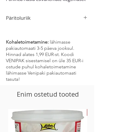
Päritoluriik
Hiina
Kohaletoimetamine:
lähimasse
pakiautomaati 3-5 päeva jooksul.
Hinnad alates 1,99 EUR-st. Koodi
VENIPAK sisestamisel on üle 35 EUR-i
ostude puhul kohaletoimetamine
lähimasse Venipaki pakiautomaati
tasuta!
Enim ostetud tooted
-30%