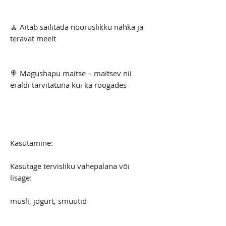
🧘 Aitab säilitada nooruslikku nahka ja
teravat meelt
🍭 Magushapu maitse – maitsev nii
eraldi tarvitatuna kui ka roogades
Kasutamine:
Kasutage tervisliku vahepalana või
lisage:
müsli, jogurt, smuutid