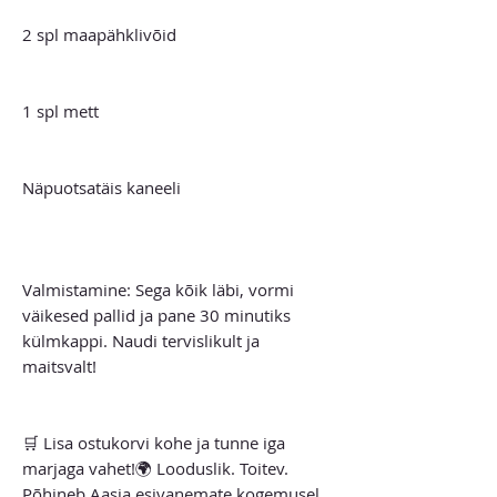
2 spl maapähklivõid
1 spl mett
Näpuotsatäis kaneeli
Valmistamine: Sega kõik läbi, vormi
väikesed pallid ja pane 30 minutiks
külmkappi. Naudi tervislikult ja
maitsvalt!
🛒 Lisa ostukorvi kohe ja tunne iga
marjaga vahet!🌍 Looduslik. Toitev.
Põhineb Aasia esivanemate kogemusel.