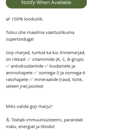
Notify When Available
🌿 100% looduslik.
Tutvu ühe maailma väärtuslikuma
supertoiduga!
Goji marjad, tuntud ka kui õnnemarjad,
on rikkad: ✅ vitamiinide (A, C, B-grupi)
✅ antioksüdantide ✅ kiudainete ja
aminohapete ✅ oomega-3 ja oomega-6
rasvhapete ✅ mineraalide (raud, tsink,
seleen jne) poolest
Miks valida goji marju?
💪 Toetab immuunsüsteemi, parandab
mälu, energiat ja libiidot