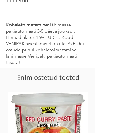
Toodetud
sidrunhape, tšilli, suhkur,
sinepiseemned, tšilligraanulid, petersell,
Lätis
pune, köömned
Toode võib sisaldada seesami, sinepi ja
Kohaletoimetamine:
lähimasse
selleri jälgi.
pakiautomaati 3-5 päeva jooksul.
Hinnad alates 1,99 EUR-st. Koodi
VENIPAK sisestamisel on üle 35 EUR-i
ostude puhul kohaletoimetamine
lähimasse Venipaki pakiautomaati
tasuta!
Enim ostetud tooted
-30%