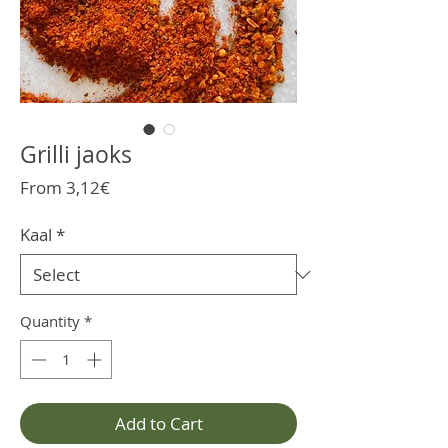
Grilli jaoks
Sale
From
3,12€
Price
Kaal
*
Quantity
*
Add to Cart