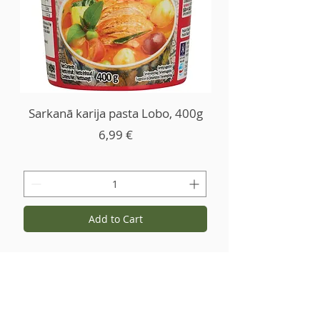
Sarkanā karija pasta Lobo, 400g
Price
6,99 €
Add to Cart
Kontaktid ja andmed