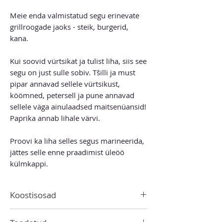
Meie enda valmistatud segu erinevate
grillroogade jaoks - steik, burgerid,
kana.
Kui soovid vürtsikat ja tulist liha, siis see
segu on just sulle sobiv. Tšilli ja must
pipar annavad sellele vürtsikust,
köömned, petersell ja pune annavad
sellele väga ainulaadsed maitsenüansid!
Paprika annab lihale värvi.
Proovi ka liha selles segus marineerida,
jättes selle enne praadimist üleöö
külmkappi.
Koostisosad
Paprika ASTA 120, sool, sibul, must pipar,