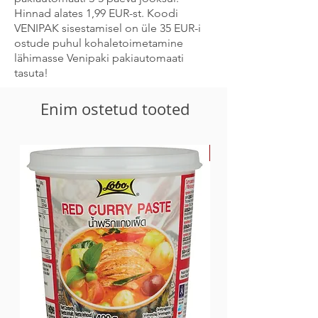
Hinnad alates 1,99 EUR-st. Koodi
VENIPAK sisestamisel on üle 35 EUR-i
ostude puhul kohaletoimetamine
lähimasse Venipaki pakiautomaati
tasuta!
Enim ostetud tooted
-30%