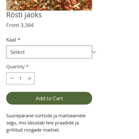
Rösti jaoks
Sale
From
3,36€
Price
Kaal
*
Quantity
*
Add to Cart
Suurepärane vürtside ja maitseainete
segu, mis täiustab teie praadide ja
grillitud roogade maitset.