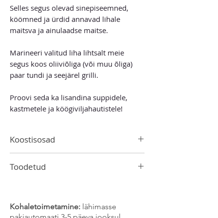
Selles segus olevad sinepiseemned,
köömned ja ürdid annavad lihale
maitsva ja ainulaadse maitse.
Marineeri valitud liha lihtsalt meie
segus koos oliiviõliga (või muu õliga)
paar tundi ja seejärel grilli.
Proovi seda ka lisandina suppidele,
kastmetele ja köögiviljahautistele!
Koostisosad
Sinepiseemned
,
punane paprika,
Toodetud
porgand, sibul, petersell, köömned
Toode võib sisaldada
sinepi, seesami ja
Lätis
selleri jälgi.
Kohaletoimetamine:
lähimasse
pakiautomaati 3-5 päeva jooksul.