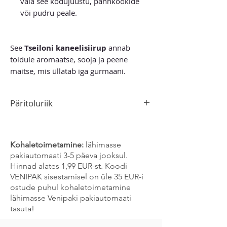
vala see kodujuustu, pannkookide
või pudru peale.
See
Tseiloni kaneelisiirup
annab
toidule aromaatse, sooja ja peene
maitse, mis üllatab iga gurmaani.
Päritoluriik
Madagaskar
Kohaletoimetamine:
lähimasse
pakiautomaati 3-5 päeva jooksul.
Hinnad alates 1,99 EUR-st. Koodi
VENIPAK sisestamisel on üle 35 EUR-i
ostude puhul kohaletoimetamine
lähimasse Venipaki pakiautomaati
tasuta!