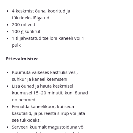
4 keskmist õuna, kooritud ja
tükkideks lõigatud
200 ml vett
100 g suhkrut
1 tl jahvatatud tseiloni kaneeli või 1
pulk
Ettevalmistus:
Kuumuta väikeses kastrulis vesi,
suhkur ja kaneel keemiseni.
Lisa õunad ja hauta keskmisel
kuumusel 15–20 minutit, kuni õunad
on pehmed.
Eemalda kaneelikoor, kui seda
kasutasid, ja püreesta siirup või jäta
see tükkideks.
Serveeri kuumalt magustoiduna või