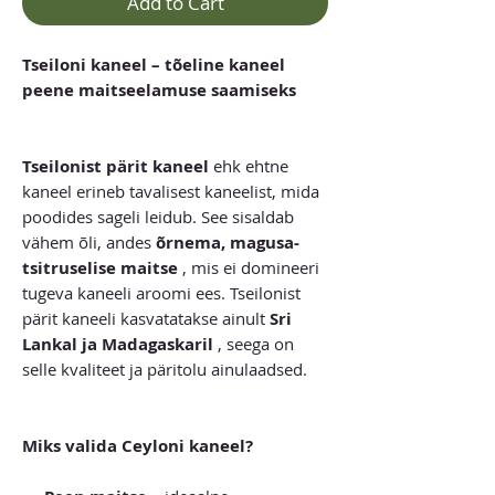
Add to Cart
Tseiloni kaneel – tõeline kaneel
peene maitseelamuse saamiseks
Tseilonist pärit kaneel
ehk ehtne
kaneel erineb tavalisest kaneelist, mida
poodides sageli leidub. See sisaldab
vähem õli, andes
õrnema, magusa-
tsitruselise maitse
, mis ei domineeri
tugeva kaneeli aroomi ees. Tseilonist
pärit kaneeli kasvatatakse ainult
Sri
Lankal ja Madagaskaril
, seega on
selle kvaliteet ja päritolu ainulaadsed.
Miks valida Ceyloni kaneel?