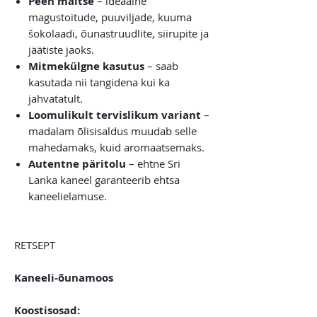
Peen maitse
– ideaalne
magustoitude, puuviljade, kuuma
šokolaadi, õunastruudlite, siirupite ja
jäätiste jaoks.
Mitmekülgne kasutus
– saab
kasutada nii tangidena kui ka
jahvatatult.
Loomulikult tervislikum variant
–
madalam õlisisaldus muudab selle
mahedamaks, kuid aromaatsemaks.
Autentne päritolu
– ehtne Sri
Lanka kaneel garanteerib ehtsa
kaneelielamuse.
RETSEPT
Kaneeli-õunamoos
Koostisosad: