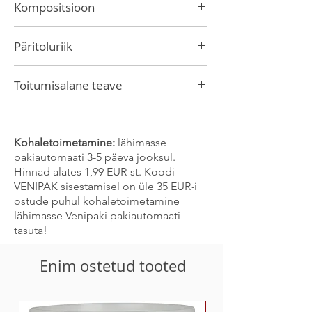
Kompositsioon
100% mango
Päritoluriik
Filipiinid
Toitumisalane teave
Energiaväärtus 100 g toote kohta: 1314
kJ/ 314 kcal
Rasva 0,3 g
Kohaletoimetamine:
lähimasse
-millest küllastunud rasvhappeid 0,1 g
pakiautomaati 3-5 päeva jooksul.
Süsivesikuid 73 g
Hinnad alates 1,99 EUR-st. Koodi
- millest suhkrud 55 g
VENIPAK sisestamisel on üle 35 EUR-i
Valku 3,5 g
ostude puhul kohaletoimetamine
Sool <0,01 g
lähimasse Venipaki pakiautomaati
tasuta!
Enim ostetud tooted
-30%