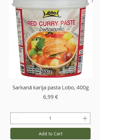
Sarkanā karija pasta Lobo, 400g
Price
6,99 €
Add to Cart