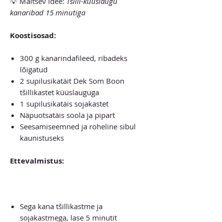
💡 Maitsev idee:
Tšilli-küüslaugu
kanaribad 15 minutiga
Koostisosad:
300 g kanarindafileed, ribadeks
lõigatud
2 supilusikatäit Dek Som Boon
tšillikastet küüslauguga
1 supilusikatäis sojakastet
Näpuotsatäis soola ja pipart
Seesamiseemned ja roheline sibul
kaunistuseks
Ettevalmistus:
Sega kana tšillikastme ja
sojakastmega, lase 5 minutit