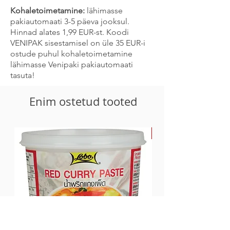
-millest küllastunud <0,08 g
Kohaletoimetamine:
lähimasse
Süsivesikuid 43,3 g
pakiautomaati 3-5 päeva jooksul.
- millest suhkrud 41,2 g
Hinnad alates 1,99 EUR-st. Koodi
Valku 1,3 g
VENIPAK sisestamisel on üle 35 EUR-i
Sool 4,16 g
ostude puhul kohaletoimetamine
lähimasse Venipaki pakiautomaati
tasuta!
Enim ostetud tooted
-30%