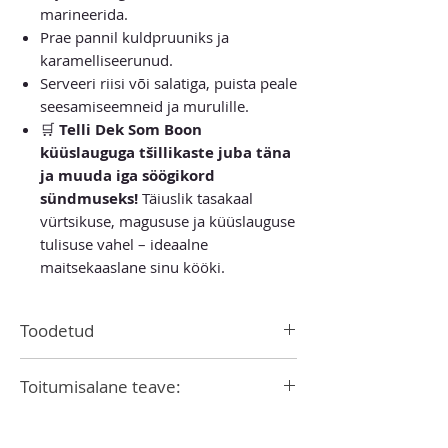
marineerida.
Prae pannil kuldpruuniks ja
karamelliseerunud.
Serveeri riisi või salatiga, puista peale
seesamiseemneid ja murulille.
🛒
Telli Dek Som Boon
küüslauguga tšillikaste juba täna
ja muuda iga söögikord
sündmuseks!
Täiuslik tasakaal
vürtsikuse, magususe ja küüslauguse
tulisuse vahel – ideaalne
maitsekaaslane sinu kööki.
Toodetud
Tais
Toitumisalane teave:
Energiaväärtus 773 kJ/184 kcal
Rasv <0,61 g