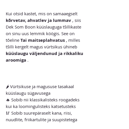
Kui otsid kastet, mis on samaaegselt
kõrvetav, ahvatlev ja lummav
, siis
Dek Som Boon küüslauguga tšillikaste
on sinu uus lemmik köögis. See on
tõeline
Tai maitseplahvatus
, milles
tšilli kergelt magus vürtsikus ühineb
küüslaugu väljendunud ja rikkaliku
aroomiga
.
🌶️ Vürtsikuse ja magususe tasakaal
küüslaugu sügavusega
🔥 Sobib nii klassikalisteks roogadeks
kui ka loomingulisteks katsetusteks
🥢 Sobib suurepäraselt kana, riisi,
nuudlite, friikartulite ja suupistetega