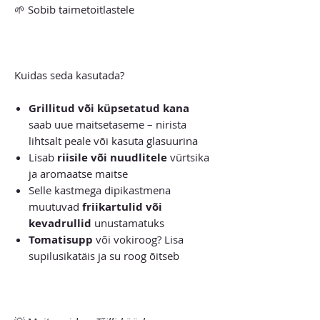
🌱 Sobib taimetoitlastele
Kuidas seda kasutada?
Grillitud või küpsetatud kana
saab uue maitsetaseme – nirista
lihtsalt peale või kasuta glasuurina
Lisab
riisile või nuudlitele
vürtsika
ja aromaatse maitse
Selle kastmega dipikastmena
muutuvad
friikartulid või
kevadrullid
unustamatuks
Tomatisupp
või vokiroog? Lisa
supilusikatäis ja su roog õitseb