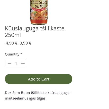
Küüslauguga tšillikaste,
250ml
Regular
Sale
 4,99 € 
3,99 €
Price
Price
Quantity
*
Add to Cart
Dek Som Boon tšillikaste küüslauguga –
maitseelamus igas tilgas!