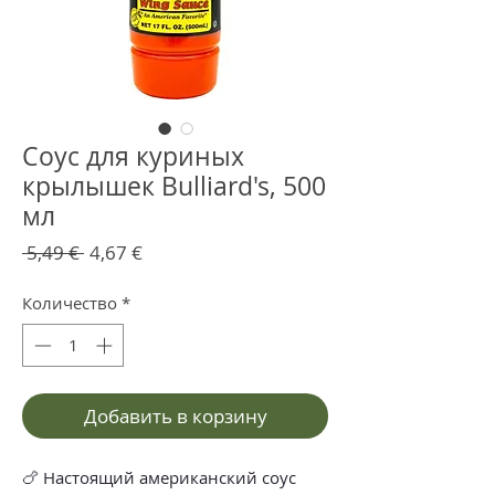
Соус для куриных
крылышек Bulliard's, 500
мл
Обычная
Спеццена
 5,49 € 
4,67 €
цена
Количество
*
Добавить в корзину
🍗 Настоящий американский соус