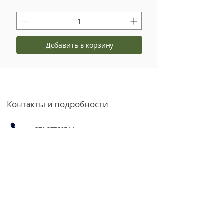
Добавить в корзину
Контакты и подробности
+371 27766544
info@garsvielas.lv
ул. Абелю 4, Саласпилс, LV-2169
Пн-Пт 9:00-17:00
Мы отдыхаем по субботам,
воскресеньям и праздничным дням.
Возможность приобретения
продукции для юридических лиц
и товаров оптом по оптовым
ценам по электронной почте или
по телефону.