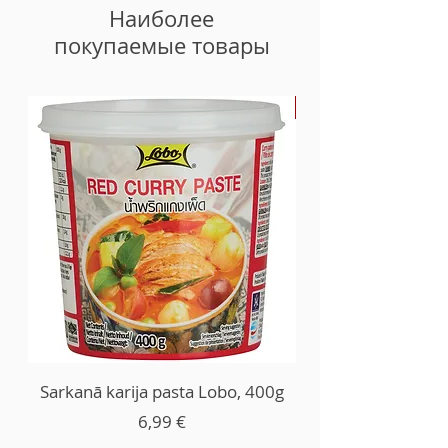
Соль 1,8 г
Наиболее
покупаемые товары
-30%
Sarkanā karija pasta Lobo, 400g
Цена
6,99 €