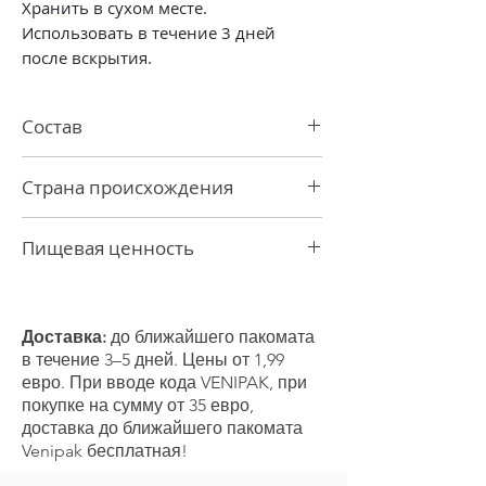
Хранить в сухом месте.
Использовать в течение 3 дней
после вскрытия.
Состав
арахис
64%,
пшеничная
мука,
Страна происхождения
модифицированный кукурузный
крахмал, тростниковый сахар,
Китай
пальмовое масло, соль, порошок
Пищевая ценность
паприки, порошок чили, порошок
лемонграсса, орегано, регулятор
Пищевая ценность (на 100 г)
кислотности: лимонная кислота,
Энергетическая ценность 2007 кДж /
краситель: экстракт паприки.
480 ккал
Доставка:
до ближайшего пакомата
жир 23 г
в течение 3–5 дней. Цены от 1,99
- из которых насыщенные жиры 6,1 г
евро. При вводе кода VENIPAK, при
Углеводы 44 г
покупке на сумму от 35 евро,
- из которых сахара 12 г
доставка до ближайшего пакомата
Клетчатка 6,9 г
Venipak бесплатная!
Белок 22 г